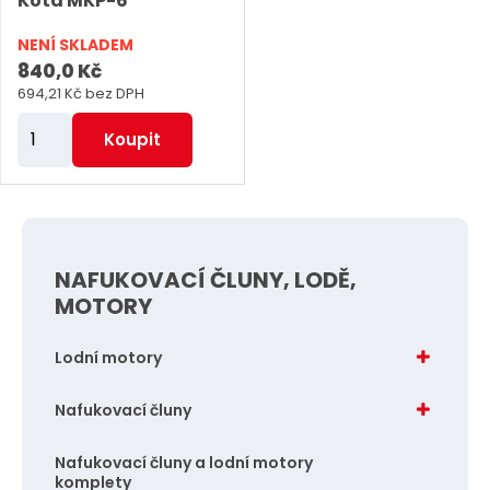
Kota MKP-6
NENÍ SKLADEM
840,0 Kč
694,21 Kč bez DPH
Z
Koupit
m
ě
n
i
NAFUKOVACÍ ČLUNY, LODĚ,
t
MOTORY
p
o
Lodní motory
č
e
Nafukovací čluny
t
Nafukovací čluny a lodní motory
komplety