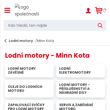
Z
o
b
r
K
V
a
d
y
z
h
i
o
l
e
Lodní motory
Minn Kota
t
h
d
/
a
l
s
t
Lodní motory - Minn Kota
k
e
r
d
ý
LODNÍ MOTORY
LODNÍ
t
á
ZÁVĚSNÉ
ELEKTROMOTORY
h
,
l
a
LODNÍ MOTORY -
t
OLEJE DO LODNÍCH
v
PŘÍSLUŠENSTVÍ A
MOTORU
e
NÁHRADNÍ DÍLY
n
í
n
m
ZAPALOVACÍ SVÍČKY
SERVIS A ZABĚHÁNÍ
n
e
PRO LODNÍ MOTORY
MOTORŮ