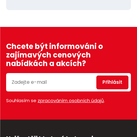
Chcete být informováni o
zajímavých cenových
nabídkách a akcích?
Přihlásit
Souhlasím se
zpracováním osobních údajů
.