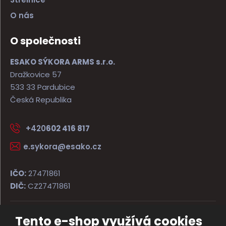
O nás
O společnosti
ESAKO SÝKORA ARMS s.r.o.
Dražkovice 57
533 33 Pardubice
Česká Republika
+420
602 416 817
e.sykora@esako.cz
IČO:
27471861
DIČ:
CZ27471861
Tento e-shop využívá cookies
© 2026, ESAKO SÝKORA ARMS s.r.o.