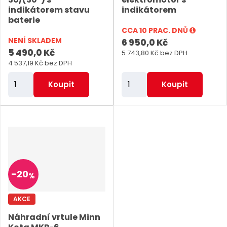
indikátorem stavu
indikátorem
baterie
CCA 10 PRAC. DNŮ
NENÍ SKLADEM
6 950,0 Kč
5 490,0 Kč
5 743,80 Kč bez DPH
4 537,19 Kč bez DPH
Z
Z
Koupit
Koupit
m
m
ě
ě
n
n
i
i
t
t
p
p
-
20
%
o
o
č
č
AKCE
e
e
Náhradní vrtule Minn
t
t