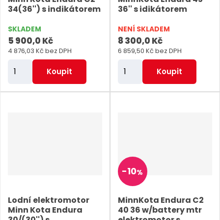
u
p
p
s
34(36'') s indikátorem
36'' s idikátorem
k
i
i
t
SKLADEM
NENÍ SKLADEM
s
s
5 900,0 Kč
8 300,0 Kč
ů
4 876,03 Kč bez DPH
6 859,50 Kč bez DPH
Z
Z
Koupit
Koupit
m
m
ě
ě
n
n
i
i
t
t
p
p
o
o
-
10
%
č
č
e
e
Lodní elektromotor
MinnKota Endura C2
t
t
Minn Kota Endura
40 36 w/battery mtr
30/(30'') s
elektromotor s