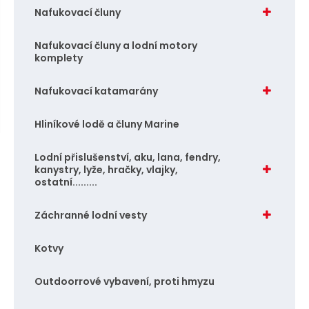
n
a
Nafukovací čluny
u
j
d
Nafukovací čluny a lodní motory
komplety
e
Nafukovací katamarány
Hliníkové lodě a čluny Marine
Lodní přislušenství, aku, lana, fendry,
kanystry, lyže, hračky, vlajky,
ostatní.........
Záchranné lodní vesty
Kotvy
Outdoorrové vybavení, proti hmyzu