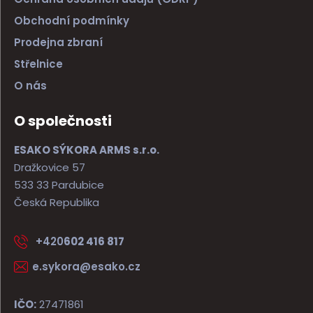
Obchodní podmínky
Prodejna zbraní
Střelnice
O nás
O společnosti
ESAKO SÝKORA ARMS s.r.o.
Dražkovice 57
533 33 Pardubice
Česká Republika
+420
602 416 817
e.sykora@esako.cz
IČO:
27471861