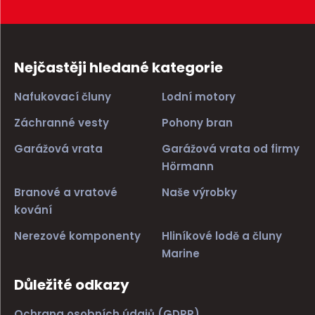
Nejčastěji hledané kategorie
Nafukovací čluny
Lodní motory
Záchranné vesty
Pohony bran
Garážová vrata
Garážová vrata od firmy
Hörmann
Branové a vratové
Naše výrobky
kování
Nerezové komponenty
Hliníkové lodě a čluny
Marine
Důležité odkazy
Ochrana osobních údajů (GDRP)