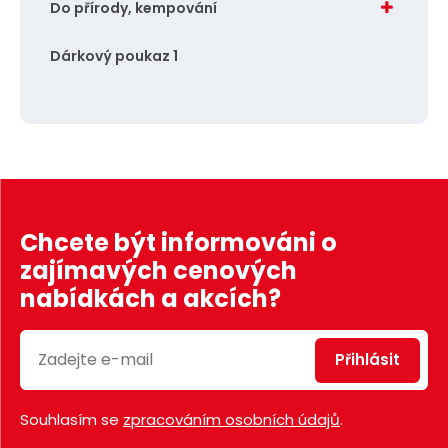
Do přírody, kempování
Dárkový poukaz 1
Chcete být informováni o
zajímavých cenových
nabídkách a akcích?
Přihlásit
Souhlasím se
zpracováním osobních údajů
.