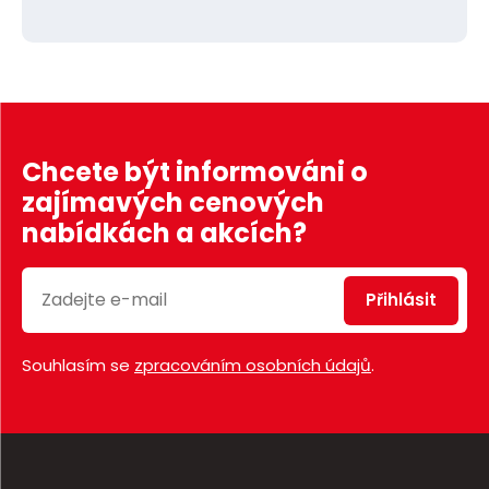
Chcete být informováni o
zajímavých cenových
nabídkách a akcích?
Přihlásit
Souhlasím se
zpracováním osobních údajů
.