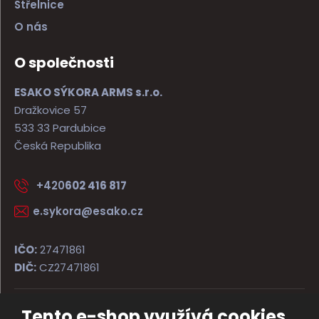
Střelnice
O nás
O společnosti
ESAKO SÝKORA ARMS s.r.o.
Dražkovice 57
533 33 Pardubice
Česká Republika
+420
602 416 817
e.sykora@esako.cz
IČO:
27471861
DIČ:
CZ27471861
Tento e-shop využívá cookies