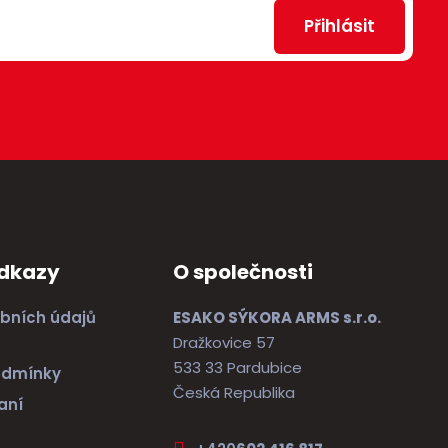
e
o
Přihlásit
t
ž
s
t
v
í
odkazy
O společnosti
bních údajů
ESAKO SÝKORA ARMS s.r.o.
Dražkovice 57
533 33 Pardubice
odmínky
Česká Republika
aní