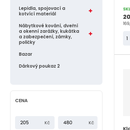
t
Lepidla, spojovací a
SK
kotvící materiál
ů
20
169
Nábytkové kování, dveřní
a okenní zarážky, kukátka
Z
a zabezpečení, zámky,
poličky
m
ě
Bazar
n
Dárkový poukaz 2
i
t
p
o
č
CENA
e
t
M
M
Kč
Kč
i
a
Kl