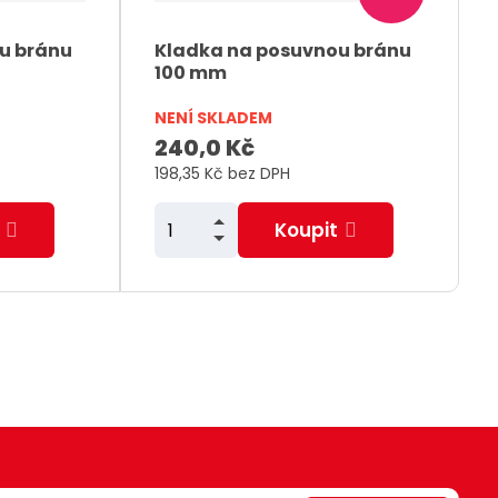
t
ž
t
s
i
u bránu
Kladka na posuvnou bránu
100 mm
t
š
v
ý
NENÍ SKLADEM
í
v
240,0 Kč
a
198,35 Kč bez DPH
N
Z
Koupit
m
S
ě
n
n
í
i
ž
t
i
p
t
o
m
č
n