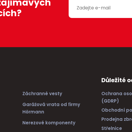
 zajímavých
e
o
o
t
ž
ž
cích?
s
s
t
t
v
v
í
í
Důležité 
Záchranné vesty
Ochrana oso
(GDRP)
Garážová vrata od firmy
Obchodní p
Hörmann
Prodejna zbr
Nerezové komponenty
Střelnice