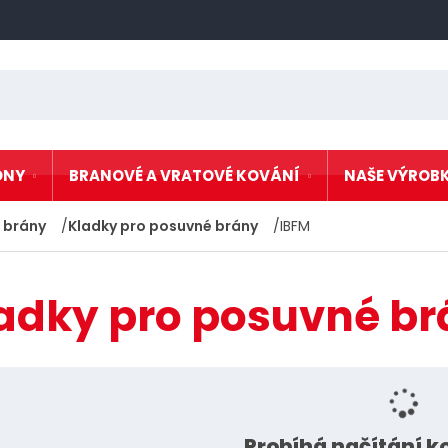
ONY
BRANOVÉ A VRATOVÉ KOVÁNÍ
NAŠE VÝROB
 brány
Kladky pro posuvné brány
IBFM
Kování pro křídlové
 N80
Nere
brány
 vrata
Kování pro posuvné
Kovo
brány
adky pro posuvné br
akční
Kování pro zavěšené
Osta
dveře a vrata
Kovové a plastové
záslepky a čepičky
rat
Nerezové kování
Nerezové zábradlí
Probíhá načítání 