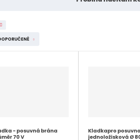
Rik-Fer kované prvky a
polotovary Rikfer
DOPORUČENÉ
í
í
v
v
t
t
s
s
ž
ž
o
o
n
n
m
m
t
t
i
i
adka - posuvná brána
Kladkapro posuvno
ůměr 70 V
jednoložisková Ø 8
š
š