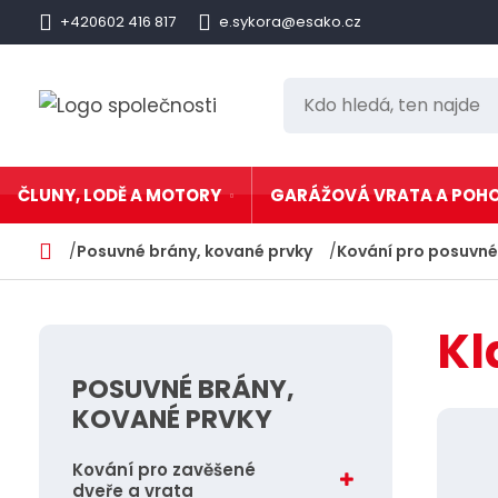
+420602 416 817
e.sykora@esako.cz
K
d
o
h
ČLUNY, LODĚ A MOTORY
GARÁŽOVÁ VRATA A POH
l
e
Posuvné brány, kované prvky
Kování pro posuvné
Lodní motory
Garážová vrata
d
Sekční garážová
Nafukovací čluny
á
Hörmann
Kl
,
Nafukovací čluny a
Garážová vrata 
lodní motory komplety
dle barvy
t
POSUVNÉ BRÁNY,
Nafukovací
Vchodové dveře
katamarány
Hörmann
e
KOVANÉ PRVKY
Hliníkové lodě a čluny
n
Pohony bran a v
Marine
n
Kování pro zavěšené
Lodní přislušenství,
Příslušenství
aku, lana, fendry,
dveře a vrata
a
kanystry, lyže, hračky,