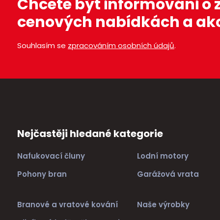
Chcete být informováni o
e
t
cenových nabídkách a ak
Souhlasím se
zpracováním osobních údajů
.
Nejčastěji hledané kategorie
Nafukovací čluny
Lodní motory
Pohony bran
Garážová vrata
Branové a vratové kování
Naše výrobky