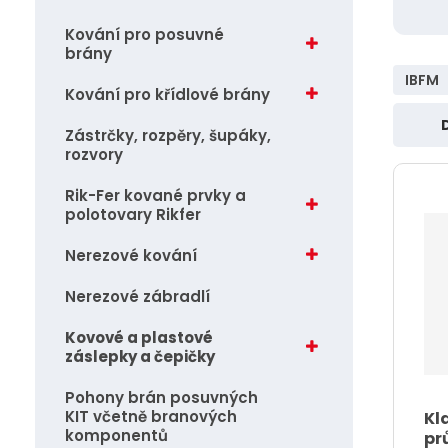
vlajky, ostatní.........
j
Kování pro posuvné
Záchranné lodní vesty
brány
d
IBFM
e
Kotvy
Kování pro křídlové brány
Zástrčky, rozpěry, šupáky,
Ř
rozvory
a
z
Rik-Fer kované prvky a
polotovary Rikfer
e
n
Nerezové kování
í
Nerezové zábradlí
p
r
Kovové a plastové
záslepky a čepičky
o
d
Pohony brán posuvných
KIT včetně branových
Kl
u
komponentů
pr
k