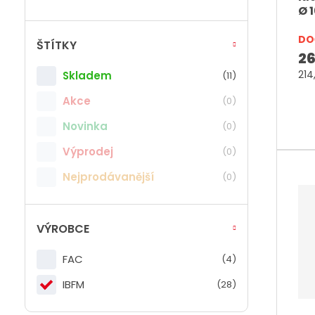
Ø 
n
x
.
.
DO
ŠTÍTKY
h
h
26
o
o
214
Skladem
(11)
d
d
Akce
(0)
n
n
Novinka
(0)
o
o
Výprodej
(0)
t
t
a
a
Nejprodávanější
(0)
VÝROBCE
FAC
(4)
IBFM
(28)