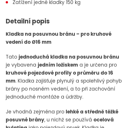
Zatížení jedné kladky 150 kg
Detailní popis
Kladka na posuvnou bránu – pro kruhové
vedení do Ø16 mm
Tato
jednoduchá kladka na posuvnou bránu
je vybavena
jedním ložiskem
a je určena pro
kruhové pojezdové profily o průměru do 16
mm
. Kladka zajišťuje plynulý a spolehlivý pohyb
brány po nosném vedení, a to při zachování
jednoduché montáže a údržby.
Je vhodná zejména pro
lehké a středně těžké
posuvné brány
, u nichž se používá
ocelová
kulatina
jako pojezdový prvek. Kladka je