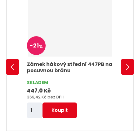
-
21
%
Zámek hákový střední 447PB na
posuvnou bránu
SKLADEM
447,0 Kč
369,42 Kč
bez DPH
Z
Koupit
m
ě
n