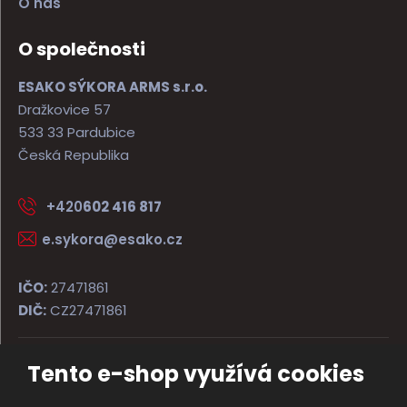
O nás
O společnosti
ESAKO SÝKORA ARMS s.r.o.
Dražkovice 57
533 33 Pardubice
Česká Republika
+420
602 416 817
e.sykora@esako.cz
IČO:
27471861
DIČ:
CZ27471861
Tento e-shop využívá cookies
© 2026, ESAKO SÝKORA ARMS s.r.o.
Úvodní strana
Obchodní podmínky
Poradna
Kontakt