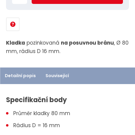
ě
n
i
t
p
Kladka
pozinkovaná
na posuvnou bránu
, Ø 80
o
mm, rádius D 16 mm.
č
e
t
Detailní popis
Související
Specifikační body
Průměr kladky 80 mm
Rádius D = 16 mm