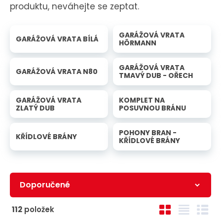
produktu, neváhejte se zeptat.
GARÁŽOVÁ VRATA
GARÁŽOVÁ VRATA BÍLÁ
HÖRMANN
GARÁŽOVÁ VRATA
GARÁŽOVÁ VRATA N80
TMAVÝ DUB - OŘECH
GARÁŽOVÁ VRATA
KOMPLET NA
ZLATÝ DUB
POSUVNOU BRÁNU
POHONY BRAN -
KŘÍDLOVÉ BRÁNY
KŘÍDLOVÉ BRÁNY
Ř
O
T
Ř
112
položek
a