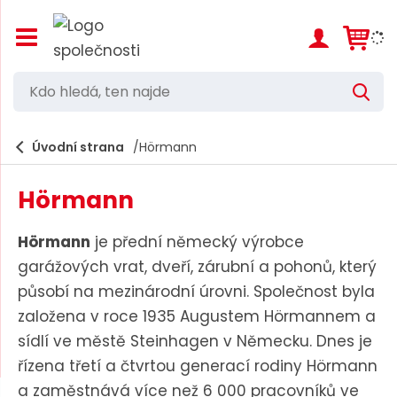
Z
o
b
r
K
V
a
d
y
z
h
i
o
l
e
Úvodní strana
Hörmann
t
h
d
/
a
l
s
t
Hörmann
k
e
r
d
ý
Hörmann
je přední německý výrobce
t
á
garážových vrat, dveří, zárubní a pohonů, který
h
,
l
působí na mezinárodní úrovni.
Společnost byla
a
t
založena v roce 1935 Augustem Hörmannem a
v
e
n
sídlí ve městě Steinhagen v Německu.
Dnes je
í
n
řízena třetí a čtvrtou generací rodiny Hörmann
m
n
e
a zaměstnává více než 6 000 pracovníků ve