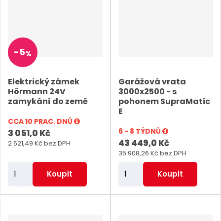
i
i
t
t
p
p
o
o
-
5
%
č
č
e
e
Elektrický zámek
Garážová vrata
t
t
Hörmann 24V
3000x2500 - s
zamykání do země
pohonem SupraMatic
E
CCA 10 PRAC. DNŮ
6 - 8 TÝDNŮ
3 051,0 Kč
43 449,0 Kč
2 521,49 Kč bez DPH
35 908,26 Kč bez DPH
Z
Z
Koupit
Koupit
m
m
ě
ě
n
n