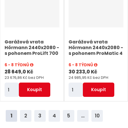
t
t
p
p
o
o
č
č
e
e
Garážová vrata
Garážová vrata
t
t
Hörmann 2440x2080 -
Hörmann 2440x2080 -
s pohonem ProLift 700
s pohonem ProMatic 4
6 - 8 TÝDNŮ
6 - 8 TÝDNŮ
28 649,0 Kč
30 233,0 Kč
23 676,86 Kč bez DPH
24 985,95 Kč bez DPH
Z
Z
Koupit
Koupit
m
m
ě
ě
n
n
1
2
3
4
5
...
10
i
i
t
t