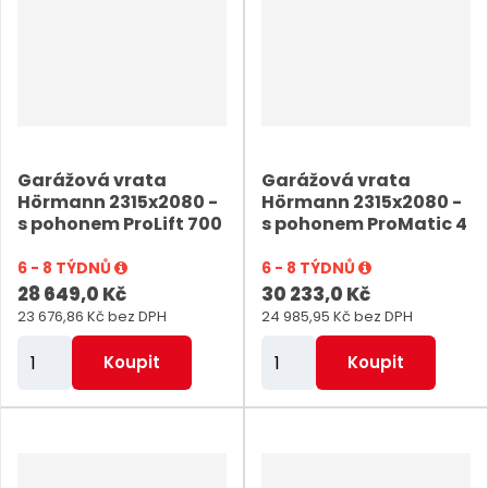
i
i
t
t
p
p
o
o
č
č
e
e
Garážová vrata
Garážová vrata
t
t
Hörmann 2315x2080 -
Hörmann 2315x2080 -
s pohonem ProLift 700
s pohonem ProMatic 4
6 - 8 TÝDNŮ
6 - 8 TÝDNŮ
28 649,0 Kč
30 233,0 Kč
23 676,86 Kč bez DPH
24 985,95 Kč bez DPH
Z
Z
Koupit
Koupit
m
m
ě
ě
n
n
i
i