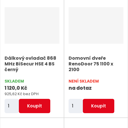
n
n
i
i
t
t
p
p
o
o
č
č
e
e
Dálkový ovladač 868
Domovní dveře
t
t
MHz BiSecur HSE 4 BS
RenoDoor 75 1100 x
černý
2100
SKLADEM
NENÍ SKLADEM
1 120,0 Kč
na dotaz
925,62 Kč bez DPH
Z
Z
Koupit
Koupit
m
m
ě
ě
n
n