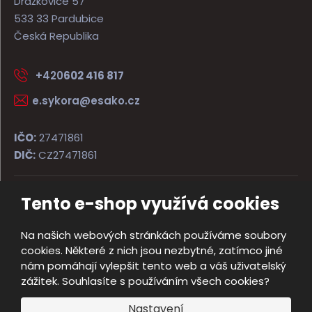
Dražkovice 57
533 33 Pardubice
Česká Republika
+420
602 416 817
e.sykora@esako.cz
IČO:
27471861
DIČ:
CZ27471861
Tento e-shop využívá cookies
© 2026, ESAKO SÝKORA ARMS s.r.o.
Úvodní strana
Obchodní podmínky
Poradna
Kontakt
Na našich webových stránkách používáme soubory
Mapa stránek
cookies. Některé z nich jsou nezbytné, zatímco jiné
e
nám pomáhají vylepšit tento web a váš uživatelský
Vyrobila
B
zážitek. Souhlasíte s používáním všech cookies?
R
Nastavení
Á