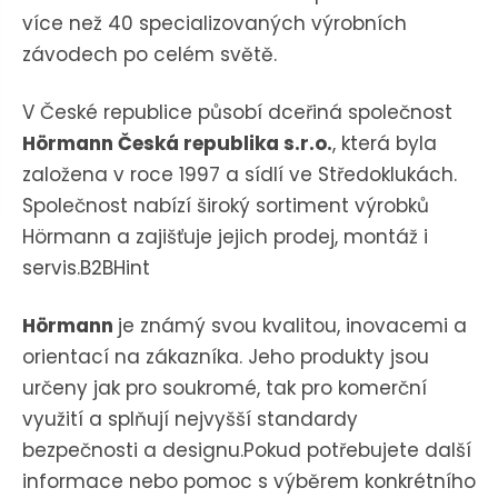
n
a
více než 40 specializovaných výrobních
u
j
závodech po celém světě.
d
e
V České republice působí dceřiná společnost
Hörmann Česká republika s.r.o.
, která byla
založena v roce 1997 a sídlí ve Středoklukách.
Společnost nabízí široký sortiment výrobků
Hörmann a zajišťuje jejich prodej, montáž i
servis.
B2BHint
Hörmann
je známý svou kvalitou, inovacemi a
orientací na zákazníka.
Jeho produkty jsou
určeny jak pro soukromé, tak pro komerční
využití a splňují nejvyšší standardy
bezpečnosti a designu.Pokud potřebujete další
informace nebo pomoc s výběrem konkrétního