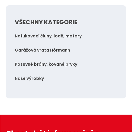
p
p
o
o
VŠECHNY KATEGORIE
č
č
e
e
Nafukovací čluny, lodě, motory
t
t
Garážová vrata Hörmann
Posuvné brány, kované prvky
Naše výrobky