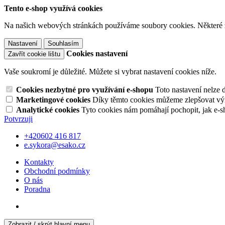
Tento e-shop využívá cookies
Na našich webových stránkách používáme soubory cookies. Některé z n
Nastavení
Souhlasím
Cookies nastavení
Zavřít cookie lištu
Vaše soukromí je důležité. Můžete si vybrat nastavení cookies níže.
Cookies nezbytné pro využívání e-shopu
Toto nastavení nelze 
Marketingové cookies
Díky těmto cookies můžeme zlepšovat výko
Analytické cookies
Tyto cookies nám pomáhají pochopit, jak e-s
Potvrzuji
+420602 416 817
e.sykora@esako.cz
Kontakty
Obchodní podmínky
O nás
Poradna
Zobrazit / skrýt hlavní menu