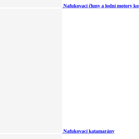
Nafukovací čluny a lodní motory k
Nafukovací katamarány