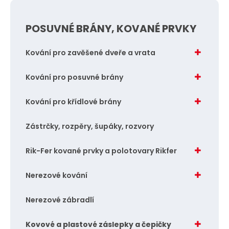
n
n
i
i
POSUVNÉ BRÁNY, KOVANÉ PRVKY
t
t
p
p
Kování pro zavěšené dveře a vrata
o
o
č
č
Kování pro posuvné brány
e
e
t
t
Kování pro křídlové brány
Zástrčky, rozpěry, šupáky, rozvory
Rik-Fer kované prvky a polotovary Rikfer
Nerezové kování
Nerezové zábradlí
Kovové a plastové záslepky a čepičky