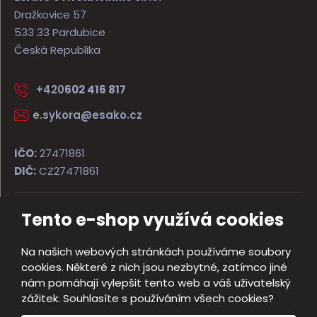
Dražkovice 57
533 33 Pardubice
Česká Republika
+420
602 416 817
e.sykora@esako.cz
IČO:
27471861
DIČ:
CZ27471861
Tento e-shop využívá cookies
© 2026, ESAKO SÝKORA ARMS s.r.o.
Úvodní strana
Obchodní podmínky
Poradna
Kontakt
Na našich webových stránkách používáme soubory
Mapa stránek
cookies. Některé z nich jsou nezbytné, zatímco jiné
e
nám pomáhají vylepšit tento web a váš uživatelský
Vyrobila
B
zážitek. Souhlasíte s používáním všech cookies?
R