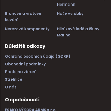
Hörmann
Branové a vratové
Naše výrobky
kování
Nerezové komponenty
Hliníkové lodě a čluny
Marine
Důležité odkazy
Ochrana osobních údajů (GDRP)
Obchodní podmínky
Prodejna zbraní
Střelnice
O nás
O společnosti
ESAKO SÝKORA ARMS s.r.o.