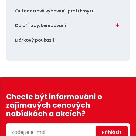
Outdoorrové vybavení, proti hmyzu
Do přírody, kempování
Dárkový poukaz 1
Chcete být informováni o
zajímavých cenových
nabídkách a akcích?
Přihlásit