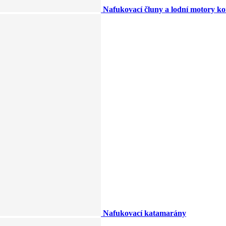
Nafukovací čluny a lodní motory k
Nafukovací katamarány