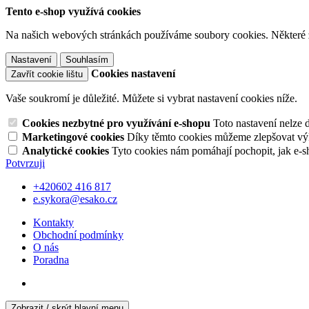
Tento e-shop využívá cookies
Na našich webových stránkách používáme soubory cookies. Některé z n
Nastavení
Souhlasím
Cookies nastavení
Zavřít cookie lištu
Vaše soukromí je důležité. Můžete si vybrat nastavení cookies níže.
Cookies nezbytné pro využívání e-shopu
Toto nastavení nelze 
Marketingové cookies
Díky těmto cookies můžeme zlepšovat výko
Analytické cookies
Tyto cookies nám pomáhají pochopit, jak e-s
Potvrzuji
+420602 416 817
e.sykora@esako.cz
Kontakty
Obchodní podmínky
O nás
Poradna
Zobrazit / skrýt hlavní menu