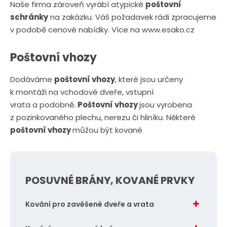
n
Naše firma zároveň vyrábí atypické
poštovní
a
u
schránky
na zakázku. Váš požadavek rádi zpracujeme
j
v podobě cenové nabídky. Více na
www.esako.cz
d
e
Poštovní vhozy
Dodáváme
poštovní vhozy
, které jsou určeny
k montáži na vchodové dveře, vstupní
vrata a podobně.
Poštovní vhozy
jsou vyrobena
z pozinkovaného plechu, nerezu či hliníku. Některé
poštovní vhozy
můžou být kované
POSUVNÉ BRÁNY, KOVANÉ PRVKY
Kování pro zavěšené dveře a vrata