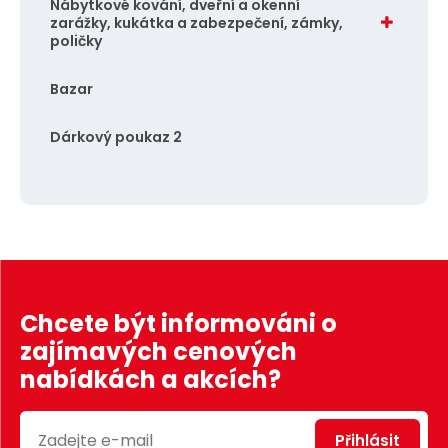
Nábytkové kování, dveřní a okenní
zarážky, kukátka a zabezpečení, zámky,
poličky
Bazar
Dárkový poukaz 2
Chcete být informováni o
zajímavých cenových
nabídkách a akcích?
Přihlásit