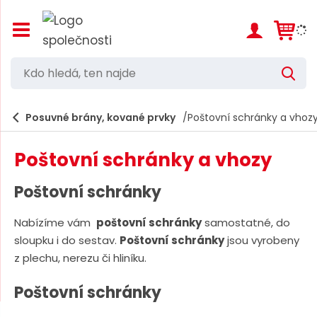
Z
o
b
r
K
V
a
d
y
z
h
i
o
l
e
Posuvné brány, kované prvky
Poštovní schránky a vhoz
t
h
d
/
a
l
s
t
Poštovní schránky a vhozy
k
e
r
d
ý
Poštovní schránky
t
á
h
Nabízíme vám
poštovní schránky
samostatné, do
,
l
sloupku i do sestav.
Poštovní schránky
jsou vyrobeny
a
t
v
z plechu, nerezu či hliníku.
e
n
í
n
Poštovní schránky
m
n
e