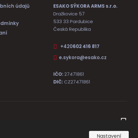
bních údajů
ESAKO SÝKORA ARMS s.r.o.
Dražkovice 57
533 33 Pardubice
odmínky
Česká Republika
aní
+420
602 416 817
e.sykora@esako.cz
IČO:
27471861
DIČ:
CZ27471861
e
Vyrobila
B
R
Nastavení
Á