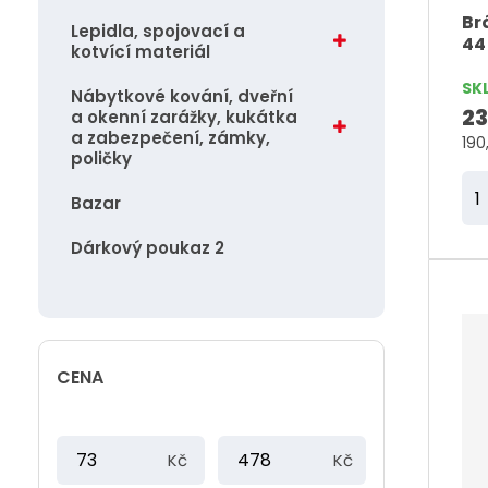
Br
u
Lepidla, spojovací a
4
kotvící materiál
k
t
SK
Nábytkové kování, dveřní
ů
23
a okenní zarážky, kukátka
a zabezpečení, zámky,
190
poličky
Z
Bazar
m
ě
Dárkový poukaz 2
n
i
t
p
CENA
o
č
M
M
e
Kč
Kč
i
a