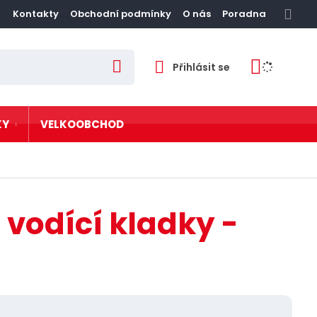
Kontakty
Obchodní podmínky
O nás
Poradna
Přihlásit se
V
y
h
l
e
d
KY
VELKOOBCHOD
a
t
zové zábradlí
vé postele
, vodící kladky -
tní