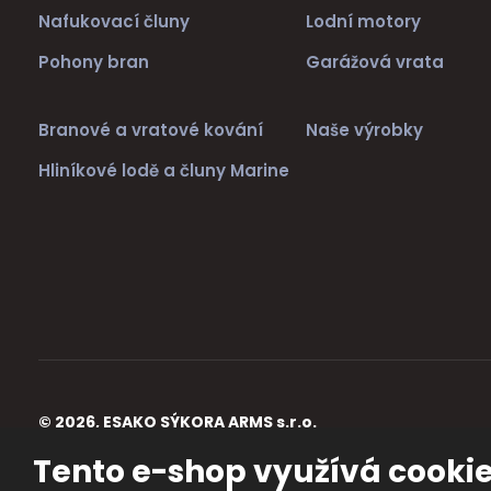
Nafukovací čluny
Lodní motory
Pohony bran
Garážová vrata
Branové a vratové kování
Naše výrobky
Hliníkové lodě a čluny Marine
© 2026, ESAKO SÝKORA ARMS s.r.o.
Úvodní strana
Obchodní podmínky
Poradna
Kontakt
Mapa st
Tento e-shop využívá cooki