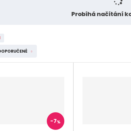
Rik-Fer kované prvky a
polotovary Rikfer
Probíhá načítání 
DOPORUČENÉ
í
í
v
v
t
t
s
s
ž
ž
o
o
n
n
m
m
-
7
%
t
t