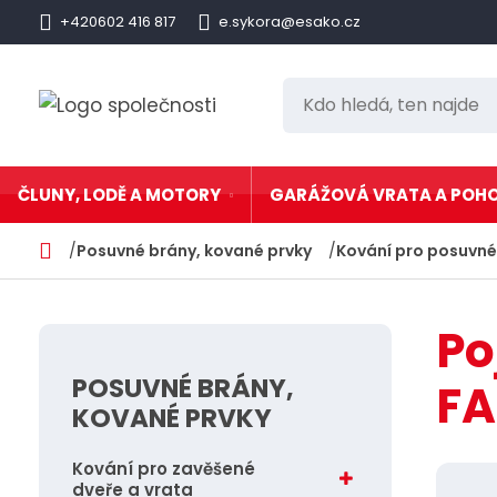
+420602 416 817
e.sykora@esako.cz
K
d
o
h
ČLUNY, LODĚ A MOTORY
GARÁŽOVÁ VRATA A POH
l
e
Posuvné brány, kované prvky
Kování pro posuvné
Lodní motory
Garážová vrata
d
Sekční garážová
Nafukovací čluny
á
Hörmann
Po
,
Nafukovací čluny a
Garážová vrata 
lodní motory komplety
dle barvy
t
POSUVNÉ BRÁNY,
F
Nafukovací
Vchodové dveře
katamarány
Hörmann
e
KOVANÉ PRVKY
Hliníkové lodě a čluny
n
Pohony bran a v
Marine
n
Kování pro zavěšené
Lodní přislušenství,
Příslušenství
aku, lana, fendry,
dveře a vrata
a
kanystry, lyže, hračky,