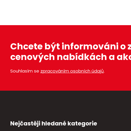
e
t
Chcete být informováni o
cenových nabídkách a ak
Souhlasím se
zpracováním osobních údajů
.
Nejčastěji hledané kategorie