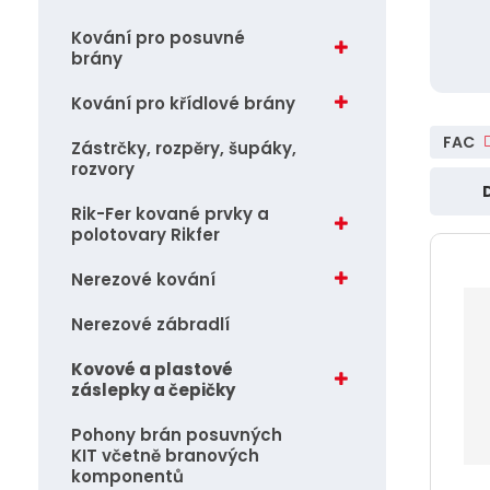
vlajky, ostatní.........
j
Kování pro posuvné
Záchranné lodní vesty
brány
d
e
Kotvy
Kování pro křídlové brány
FAC
Zástrčky, rozpěry, šupáky,
rozvory
Ř
Rik-Fer kované prvky a
polotovary Rikfer
a
z
Nerezové kování
e
Nerezové zábradlí
n
í
Kovové a plastové
p
záslepky a čepičky
r
Pohony brán posuvných
o
KIT včetně branových
komponentů
d