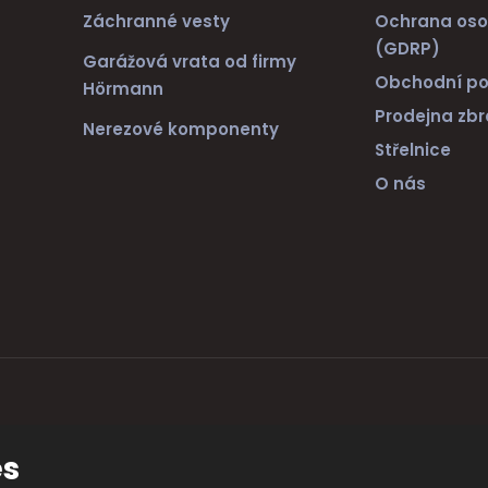
Záchranné vesty
Ochrana oso
(GDRP)
Garážová vrata od firmy
Obchodní p
Hörmann
Prodejna zbr
Nerezové komponenty
Střelnice
O nás
ránek
es