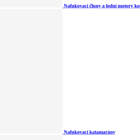
Nafukovací čluny a lodní motory k
Nafukovací katamarány