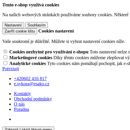
Tento e-shop využívá cookies
Na našich webových stránkách používáme soubory cookies. Některé z n
Nastavení
Souhlasím
Cookies nastavení
Zavřít cookie lištu
Vaše soukromí je důležité. Můžete si vybrat nastavení cookies níže.
Cookies nezbytné pro využívání e-shopu
Toto nastavení nelze 
Marketingové cookies
Díky těmto cookies můžeme zlepšovat výko
Analytické cookies
Tyto cookies nám pomáhají pochopit, jak e-s
Potvrzuji
+420602 416 817
e.sykora@esako.cz
Kontakty
Obchodní podmínky
O nás
Poradna
Zobrazit / skrýt hlavní menu