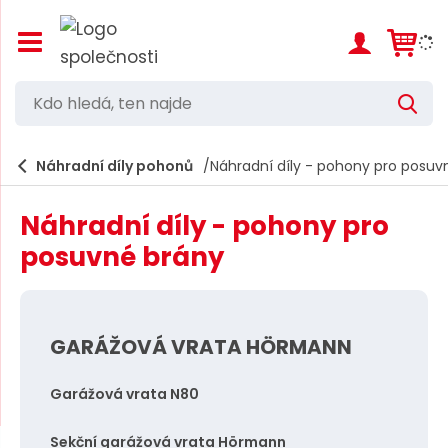
Z
o
b
r
K
V
a
d
y
z
h
i
o
l
e
Náhradní díly pohonů
Náhradní díly - pohony pro posuv
t
h
d
/
a
l
s
t
Náhradní díly - pohony pro
k
e
r
posuvné brány
d
ý
t
á
h
,
l
a
GARÁŽOVÁ VRATA HÖRMANN
t
v
e
n
Garážová vrata N80
í
n
m
n
e
Sekční garážová vrata Hörmann