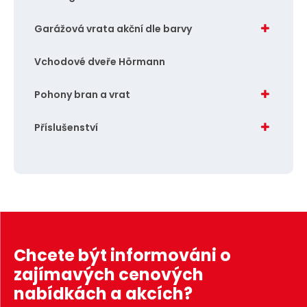
n
a
u
j
Garážová vrata akční dle barvy
d
Vchodové dveře Hörmann
e
Pohony bran a vrat
Příslušenství
Chcete být informováni o
zajímavých cenových
nabídkách a akcích?