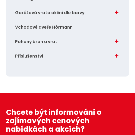
n
a
u
j
Garážová vrata akční dle barvy
d
Vchodové dveře Hörmann
e
Pohony bran a vrat
Příslušenství
Chcete být informováni o
zajímavých cenových
nabídkách a akcích?