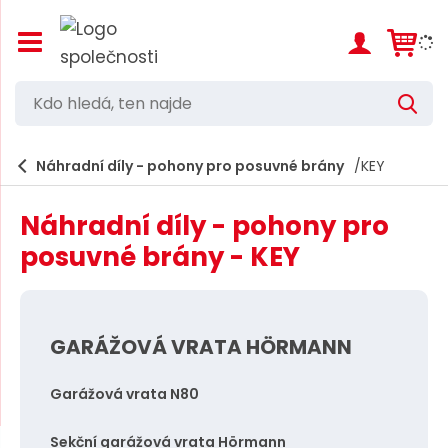
Z
o
b
r
K
V
a
d
y
z
h
i
o
l
e
Náhradní díly - pohony pro posuvné brány
KEY
t
h
d
/
a
l
s
t
Náhradní díly - pohony pro
k
e
r
posuvné brány - KEY
d
ý
t
á
h
,
l
a
GARÁŽOVÁ VRATA HÖRMANN
t
v
e
n
Garážová vrata N80
í
n
m
n
e
Sekční garážová vrata Hörmann