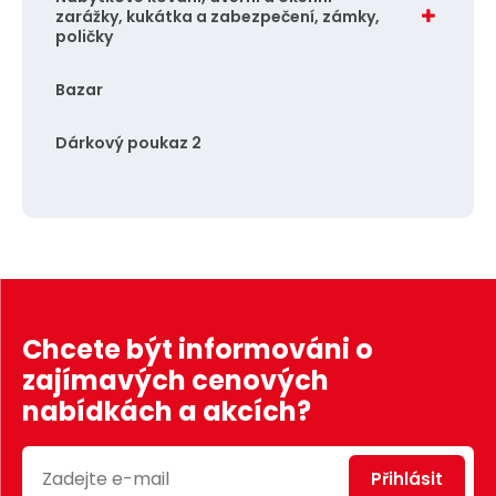
zarážky, kukátka a zabezpečení, zámky,
poličky
Bazar
Dárkový poukaz 2
Chcete být informováni o
zajímavých cenových
nabídkách a akcích?
Přihlásit