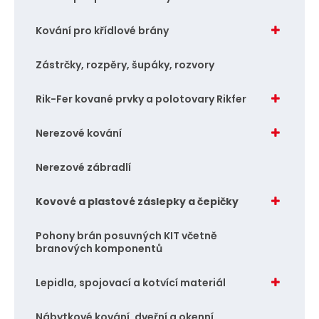
e
e
t
t
Kování pro křídlové brány
Zástrčky, rozpěry, šupáky, rozvory
Rik-Fer kované prvky a polotovary Rikfer
Nerezové kování
Nerezové zábradlí
Kovové a plastové záslepky a čepičky
Pohony brán posuvných KIT včetně
branových komponentů
Lepidla, spojovací a kotvící materiál
Nábytkové kování, dveřní a okenní