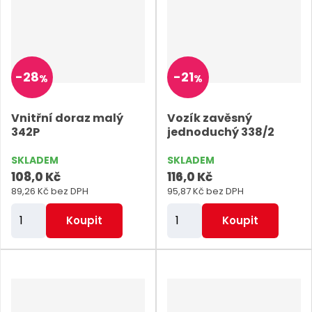
i
i
t
t
p
p
o
o
-
28
-
21
%
%
č
č
e
e
Vnitřní doraz malý
Vozík zavěsný
t
t
342P
jednoduchý 338/2
SKLADEM
SKLADEM
108,0 Kč
116,0 Kč
89,26 Kč bez DPH
95,87 Kč bez DPH
Z
Z
Koupit
Koupit
m
m
ě
ě
n
n
i
i
t
t