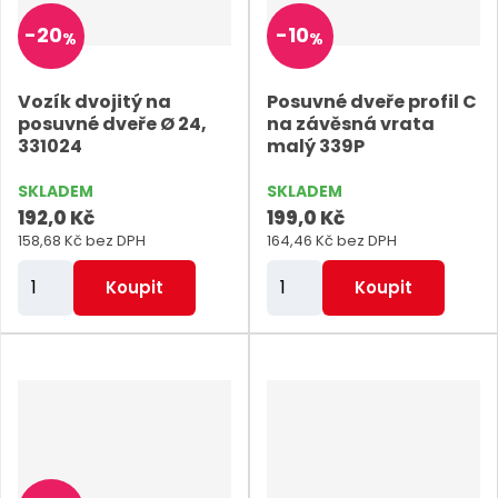
o
-
20
-
10
%
%
č
e
Vozík dvojitý na
Posuvné dveře profil C
t
posuvné dveře Ø 24,
na závěsná vrata
331024
malý 339P
SKLADEM
SKLADEM
192,0 Kč
199,0 Kč
158,68 Kč bez DPH
164,46 Kč bez DPH
Z
Z
Koupit
Koupit
m
m
ě
ě
n
n
i
i
t
t
p
p
o
o