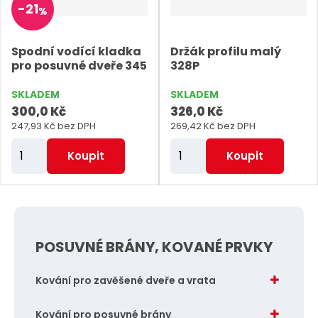
-
21
%
č
č
e
e
Spodní vodící kladka
Držák profilu malý
t
t
pro posuvné dveře 345
328P
SKLADEM
SKLADEM
300,0 Kč
326,0 Kč
247,93 Kč bez DPH
269,42 Kč bez DPH
Z
Z
Koupit
Koupit
m
m
ě
ě
n
n
i
i
POSUVNÉ BRÁNY, KOVANÉ PRVKY
t
t
p
p
Kování pro zavěšené dveře a vrata
o
o
č
č
Kování pro posuvné brány