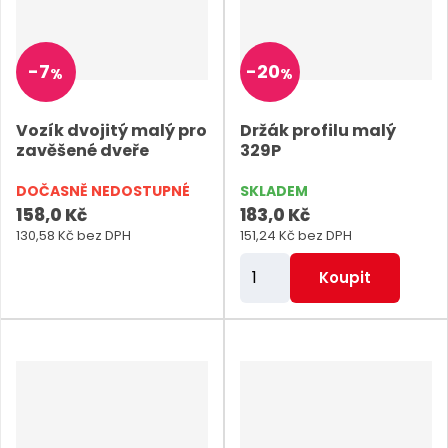
p
p
o
o
-
7
-
20
%
%
č
č
e
e
Vozík dvojitý malý pro
Držák profilu malý
t
t
zavěšené dveře
329P
DOČASNĚ NEDOSTUPNÉ
SKLADEM
158,0 Kč
183,0 Kč
130,58 Kč bez DPH
151,24 Kč bez DPH
Z
Koupit
m
ě
n
i
t
p