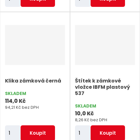
m
m
ě
ě
n
n
i
i
t
t
p
p
o
o
č
č
e
e
Klika zámková černá
Štítek k zámkové
t
t
vložce IBFM plastový
537
SKLADEM
114,0 Kč
SKLADEM
94,21 Kč bez DPH
10,0 Kč
8,26 Kč bez DPH
Z
Z
Koupit
Koupit
m
m