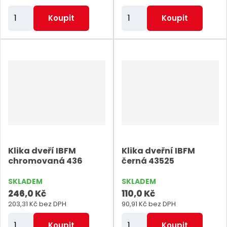
Z
Z
Koupit
Koupit
m
m
ě
ě
n
n
i
i
t
t
p
p
o
o
č
č
e
e
Klika dveří IBFM
Klika dveřní IBFM
t
t
chromovaná 436
černá 43525
SKLADEM
SKLADEM
246,0 Kč
110,0 Kč
203,31 Kč bez DPH
90,91 Kč bez DPH
Z
Z
Koupit
Koupit