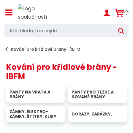
Z
o
b
r
K
V
a
d
y
z
h
i
o
l
e
Kování pro křídlové brány
IBFM
t
h
d
/
a
l
s
t
Kování pro křídlové brány -
k
e
r
IBFM
d
ý
t
á
h
PANTY NA VRATA A
PANTY PRO TĚŽKÉ A
,
l
BRÁNY
KOVANÉ BRÁNY
a
t
v
e
ZÁMKY, ELEKTRO-
n
DORAZY, ZARÁŽKY,
ZÁMKY, ŠTÍTKY, KLIKY
í
n
m
n
e