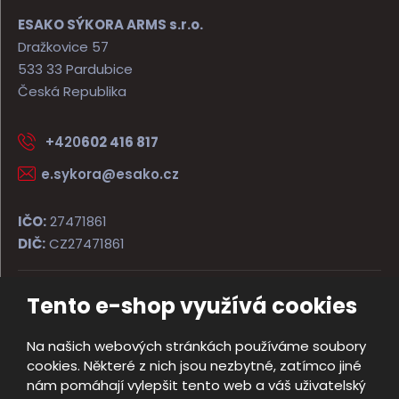
ESAKO SÝKORA ARMS s.r.o.
Dražkovice 57
533 33 Pardubice
Česká Republika
+420
602 416 817
e.sykora@esako.cz
IČO:
27471861
DIČ:
CZ27471861
Tento e-shop využívá cookies
© 2026, ESAKO SÝKORA ARMS s.r.o.
Úvodní strana
Obchodní podmínky
Poradna
Kontakt
Na našich webových stránkách používáme soubory
Mapa stránek
cookies. Některé z nich jsou nezbytné, zatímco jiné
e
nám pomáhají vylepšit tento web a váš uživatelský
Vyrobila
B