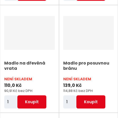
ě
ě
n
n
i
i
t
t
p
p
o
o
č
č
e
e
Madlo na dřevěná
Madlo pro posuvnou
t
t
vrata
bránu
NENÍ SKLADEM
NENÍ SKLADEM
110,0 Kč
139,0 Kč
90,91 Kč bez DPH
114,88 Kč bez DPH
Z
Z
Koupit
Koupit
m
m
ě
ě