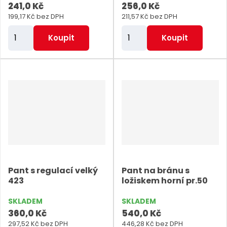
t
241,0 Kč
256,0 Kč
s
s
ů
199,17 Kč bez DPH
211,57 Kč bez DPH
Z
Z
Koupit
Koupit
m
m
ě
ě
n
n
i
i
t
t
p
p
o
o
č
č
e
e
Pant s regulací velký
Pant na bránu s
t
t
423
ložiskem horní pr.50
SKLADEM
SKLADEM
360,0 Kč
540,0 Kč
297,52 Kč bez DPH
446,28 Kč bez DPH