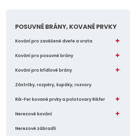
t
p
o
POSUVNÉ BRÁNY, KOVANÉ PRVKY
č
e
Kování pro zavěšené dveře a vrata
t
Kování pro posuvné brány
Kování pro křídlové brány
Zástrčky, rozpěry, šupáky, rozvory
Rik-Fer kované prvky a polotovary Rikfer
Nerezové kování
Nerezové zábradlí