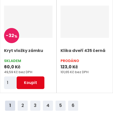
n
n
i
i
t
t
p
p
o
o
-
32
%
č
č
e
e
Kryt vložky zámku
Klika dveří 435 černá
t
t
SKLADEM
PRODÁNO
60,0 Kč
123,0 Kč
49,59 Kč bez DPH
101,65 Kč bez DPH
Z
Koupit
m
ě
n
1
2
3
4
5
6
i