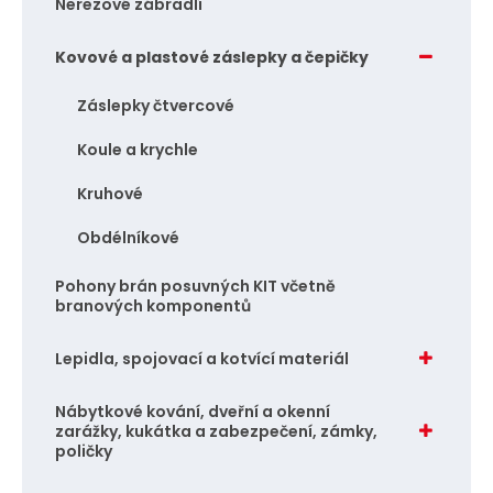
Nerezové zábradlí
Kovové a plastové záslepky a čepičky
Záslepky čtvercové
Koule a krychle
Kruhové
Obdélníkové
Pohony brán posuvných KIT včetně
branových komponentů
Lepidla, spojovací a kotvící materiál
Nábytkové kování, dveřní a okenní
zarážky, kukátka a zabezpečení, zámky,
poličky