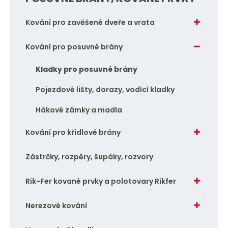
p
p
Kování pro zavěšené dveře a vrata
o
o
č
č
Kování pro posuvné brány
e
e
Kladky pro posuvné brány
t
t
Pojezdové lišty, dorazy, vodící kladky
Hákové zámky a madla
Kování pro křídlové brány
Zástrčky, rozpěry, šupáky, rozvory
Rik-Fer kované prvky a polotovary Rikfer
Nerezové kování