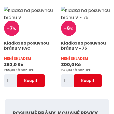
i
i
t
t
p
p
o
o
-
7
-
8
%
%
č
č
e
e
Kladka na posuvnou
Kladka na posuvnou
t
t
bránu V FAC
bránu V - 75
NENÍ SKLADEM
NENÍ SKLADEM
253,0 Kč
300,0 Kč
209,09 Kč bez DPH
247,93 Kč bez DPH
Z
Z
Koupit
Koupit
m
m
ě
ě
n
n
i
i
POSUVNÉ BRÁNY, KOVANÉ PRVKY
t
t