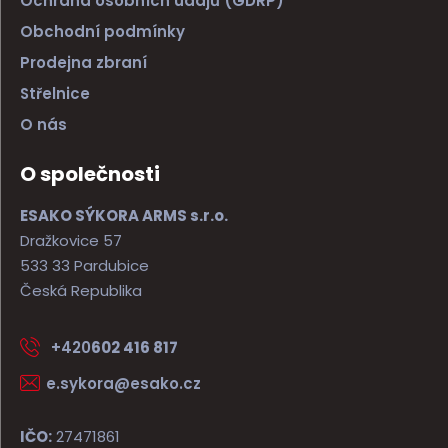
Ochrana osobních údajů (GDRP)
Obchodní podmínky
Prodejna zbraní
Střelnice
O nás
O společnosti
ESAKO SÝKORA ARMS s.r.o.
Dražkovice 57
533 33 Pardubice
Česká Republika
+420
602 416 817
e.sykora@esako.cz
IČO:
27471861