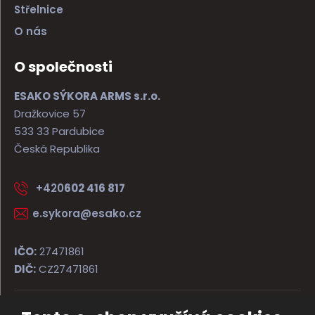
Střelnice
O nás
O společnosti
ESAKO SÝKORA ARMS s.r.o.
Dražkovice 57
533 33 Pardubice
Česká Republika
+420
602 416 817
e.sykora@esako.cz
IČO:
27471861
DIČ:
CZ27471861