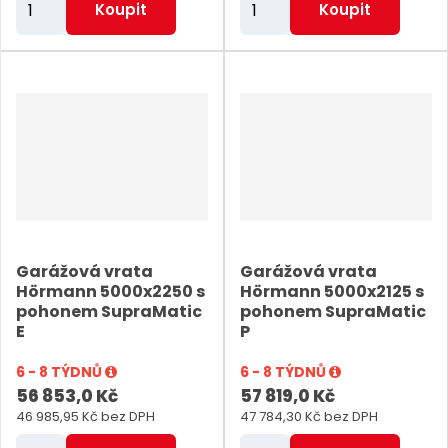
Koupit
Koupit
m
m
ě
ě
n
n
i
i
t
t
p
p
o
o
č
č
e
e
Garážová vrata
Garážová vrata
t
t
Hörmann 5000x2250 s
Hörmann 5000x2125 s
pohonem SupraMatic
pohonem SupraMatic
E
P
6 - 8 TÝDNŮ
6 - 8 TÝDNŮ
56 853,0 Kč
57 819,0 Kč
46 985,95 Kč bez DPH
47 784,30 Kč bez DPH