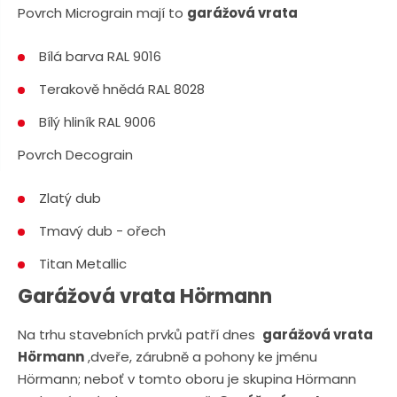
n
a
Povrch Micrograin mají to
garážová vrata
u
j
Bílá barva RAL 9016
d
e
Terakově hnědá RAL 8028
Bílý hliník RAL 9006
Povrch Decograin
Zlatý dub
Tmavý dub - ořech
Titan Metallic
Garážová vrata Hörmann
Na trhu stavebních prvků patří dnes
garážová vrata
Hörmann
,dveře, zárubně a pohony ke jménu
Hörmann; neboť v tomto oboru je skupina Hörmann