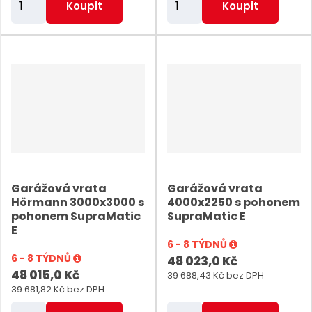
Koupit
Koupit
m
m
ě
ě
n
n
i
i
t
t
p
p
o
o
č
č
e
e
Garážová vrata
Garážová vrata
t
t
Hörmann 3000x3000 s
4000x2250 s pohonem
pohonem SupraMatic
SupraMatic E
E
6 - 8 TÝDNŮ
6 - 8 TÝDNŮ
48 023,0 Kč
48 015,0 Kč
39 688,43 Kč bez DPH
39 681,82 Kč bez DPH
Z
Z