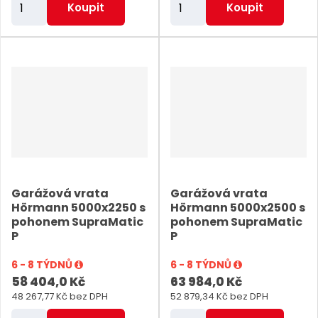
Z
Z
Koupit
Koupit
m
m
ě
ě
n
n
i
i
t
t
p
p
o
o
č
č
e
e
Garážová vrata
Garážová vrata
t
t
Hörmann 5000x2250 s
Hörmann 5000x2500 s
pohonem SupraMatic
pohonem SupraMatic
P
P
6 - 8 TÝDNŮ
6 - 8 TÝDNŮ
58 404,0 Kč
63 984,0 Kč
48 267,77 Kč bez DPH
52 879,34 Kč bez DPH