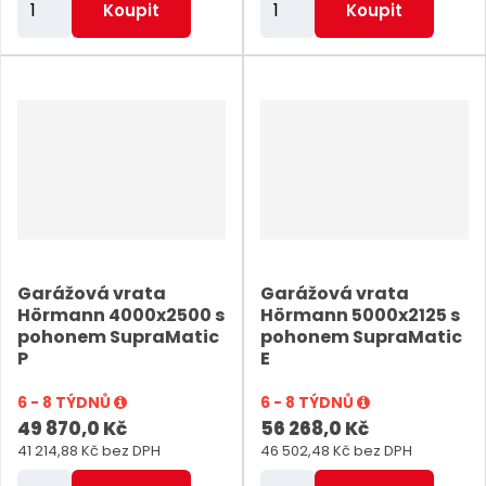
Koupit
Koupit
m
m
ě
ě
n
n
i
i
t
t
p
p
o
o
č
č
e
e
Garážová vrata
Garážová vrata
t
t
Hörmann 4000x2500 s
Hörmann 5000x2125 s
pohonem SupraMatic
pohonem SupraMatic
P
E
6 - 8 TÝDNŮ
6 - 8 TÝDNŮ
49 870,0 Kč
56 268,0 Kč
41 214,88 Kč bez DPH
46 502,48 Kč bez DPH
Z
Z