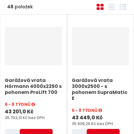
Ř
O
T
Ř
48
položek
a
b
a
á
z
r
b
d
e
á
u
k
n
z
l
o
k
k
v
í
o
o
ý
p
v
v
v
r
ý
ý
ý
o
v
v
p
d
Garážová vrata
Garážová vrata
ý
ý
i
Hörmann 4000x2250 s
3000x2500 - s
u
p
p
s
pohonem ProLift 700
pohonem SupraMatic
k
E
i
i
t
6 - 8 TÝDNŮ
s
s
6 - 8 TÝDNŮ
43 201,0 Kč
ů
43 449,0 Kč
35 703,31 Kč bez DPH
35 908,26 Kč bez DPH
Z
Z