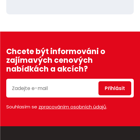
Chcete být informováni o
zajímavých cenových
nabídkách a akcích?
Přihlásit
Souhlasím se
zpracováním osobních údajů
.