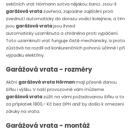
sekčních vrat Hörmann sotva nějakou šanci. Jsou-li
garážová vrata
zavřena, zapadne zajištění proti
zvednutí automaticky do dorazu vodicí kolejnice, a tím
jsou
garážová vrata
jsou ihned
automaticky uzamknuta a chráněna proti vypáčení.
Toto uzamknutí vrat funguje čistě mechanicky, a proto
zůstává na rozdíl od konkurenčních pohonů účinné i při
výpadku elektřiny.
Garážová vrata - rozměry
Akční
garážová vrata Hörman
mají přesně danou
šířku i výšku. V naší provozovně vám můžeme
garážová vrata
zúžit na vámi požadovanou šířku a to
za příplatek 1800,- Kč bez DPH aniž by došlo k omezení
záruky na vrata.
Garážová vrata - montáž