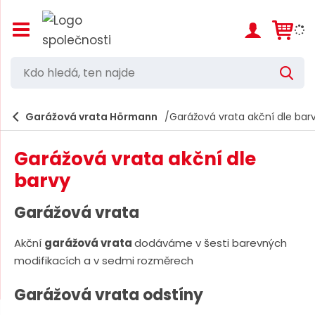
Z
o
b
r
K
V
a
d
y
z
h
i
o
l
e
Garážová vrata Hörmann
Garážová vrata akční dle bar
t
h
d
/
a
l
s
t
Garážová vrata akční dle
k
e
r
barvy
d
ý
t
á
Garážová vrata
h
,
l
a
Akční
garážová vrata
dodáváme v šesti barevných
t
v
modifikacích a v sedmi rozměrech
e
n
í
n
Garážová vrata odstíny
m
n
e