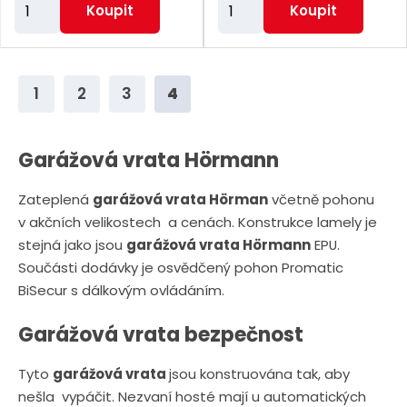
Z
Z
Koupit
Koupit
m
m
ě
ě
n
n
1
2
3
4
i
i
t
t
p
p
Garážová vrata Hörmann
o
o
Zateplená
garážová vrata Hörman
včetně pohonu
č
č
v akčních velikostech a cenách. Konstrukce lamely je
e
e
stejná jako jsou
garážová vrata Hörmann
EPU.
t
t
Součásti dodávky je osvědčený pohon Promatic
BiSecur s dálkovým ovládáním.
Garážová vrata bezpečnost
Tyto
garážová vrata
jsou konstruována tak, aby
nešla vypáčit. Nezvaní hosté mají u automatických