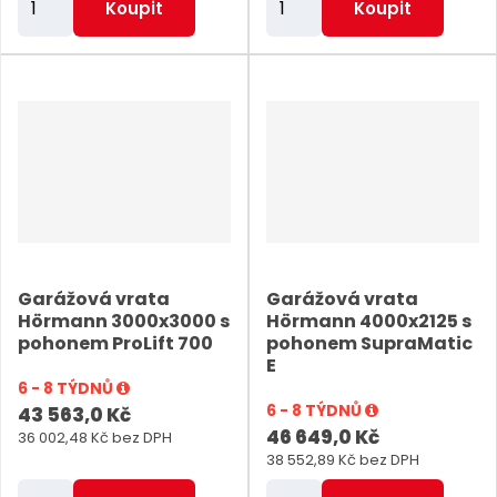
Koupit
Koupit
m
m
ě
ě
n
n
i
i
t
t
p
p
o
o
č
č
e
e
Garážová vrata
Garážová vrata
t
t
Hörmann 3000x3000 s
Hörmann 4000x2125 s
pohonem ProLift 700
pohonem SupraMatic
E
6 - 8 TÝDNŮ
6 - 8 TÝDNŮ
43 563,0 Kč
46 649,0 Kč
36 002,48 Kč bez DPH
38 552,89 Kč bez DPH
Z
Z