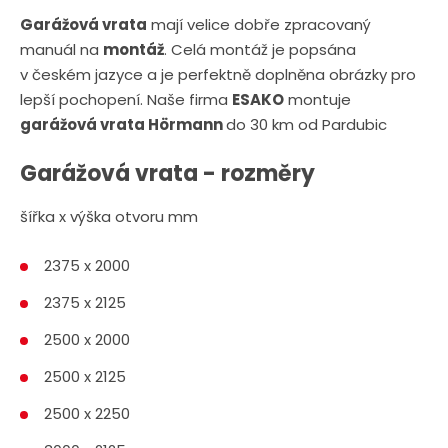
Garážová vrata
mají velice dobře zpracovaný
manuál na
montáž
. Celá montáž je popsána
v českém jazyce a je perfektně doplněna obrázky pro
lepší pochopení. Naše firma
ESAKO
montuje
garážová vrata Hörmann
do 30 km od Pardubic
Garážová vrata - rozměry
šířka x výška otvoru mm
2375 x 2000
2375 x 2125
2500 x 2000
2500 x 2125
2500 x 2250