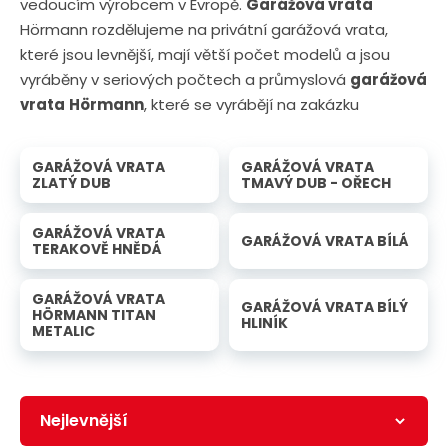
vedoucím výrobcem v Evropě.
Garážová vrata
Hörmann rozdělujeme na privátní garážová vrata,
které jsou levnější, mají větší počet modelů a jsou
vyráběny v seriových počtech a průmyslová
garážová
vrata
Hörmann
, které se vyrábějí na zakázku
GARÁŽOVÁ VRATA
GARÁŽOVÁ VRATA
ZLATÝ DUB
TMAVÝ DUB - OŘECH
GARÁŽOVÁ VRATA
GARÁŽOVÁ VRATA BÍLÁ
TERAKOVĚ HNĚDÁ
GARÁŽOVÁ VRATA
GARÁŽOVÁ VRATA BÍLÝ
HÖRMANN TITAN
HLINÍK
METALIC