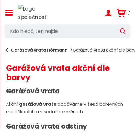
Z
o
b
r
K
V
a
d
y
z
h
i
o
l
e
Garážová vrata Hörmann
Garážová vrata akční dle bar
t
h
d
/
a
l
s
t
Garážová vrata akční dle
k
e
r
barvy
d
ý
t
á
Garážová vrata
h
,
l
a
Akční
garážová vrata
dodáváme v šesti barevných
t
v
modifikacích a v sedmi rozměrech
e
n
í
n
Garážová vrata odstíny
m
n
e