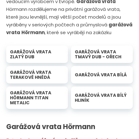
vedoucím výrobcem v Evropě.
Garážová vrata
Hörmann rozdělujeme na privátní garážová vrata,
které jsou levnější, mají větší počet modelů a jsou
vyráběny v seriových počtech a průmyslová
garážová
vrata
Hörmann
, které se vyrábějí na zakázku
GARÁŽOVÁ VRATA
GARÁŽOVÁ VRATA
ZLATÝ DUB
TMAVÝ DUB - OŘECH
GARÁŽOVÁ VRATA
GARÁŽOVÁ VRATA BÍLÁ
TERAKOVĚ HNĚDÁ
GARÁŽOVÁ VRATA
GARÁŽOVÁ VRATA BÍLÝ
HÖRMANN TITAN
HLINÍK
METALIC
Garážová vrata Hörmann