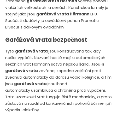
Zateplená
garážová vrata Hörman
včetně pohonu
v akčních velikostech a cenách. Konstrukce lamely je
stejná jako jsou
garážová vrata Hörmann
EPU.
Součásti dodávky je osvědčený pohon Promatic
BiSecur s dálkovým ovládáním.
Garážová vrata bezpečnost
Tyto
garážová vrata
jsou konstruována tak, aby
nešla vypáčit. Nezvaní hosté mají u automatických
sekčních vrat Hörmann sotva nějakou šanci. Jsou-li
garážová vrata
zavřena, zapadne zajištění proti
zvednutí automaticky do dorazu vodicí kolejnice, a tím
jsou
garážová vrata
jsou ihned
automaticky uzamknuta a chráněna proti vypáčení.
Toto uzamknutí vrat funguje čistě mechanicky, a proto
zůstává na rozdíl od konkurenčních pohonů účinné i při
výpadku elektřiny.