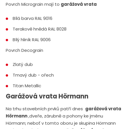
n
a
Povrch Micrograin mají to
garážová vrata
u
j
Bílá barva RAL 9016
d
e
Terakově hnědá RAL 8028
Bílý hliník RAL 9006
Povrch Decograin
Zlatý dub
Tmavý dub - ořech
Titan Metallic
Garážová vrata Hörmann
Na trhu stavebních prvků patří dnes
garážová vrata
Hörmann
,dveře, zárubně a pohony ke jménu
Hörmann; neboť v tomto oboru je skupina Hörmann