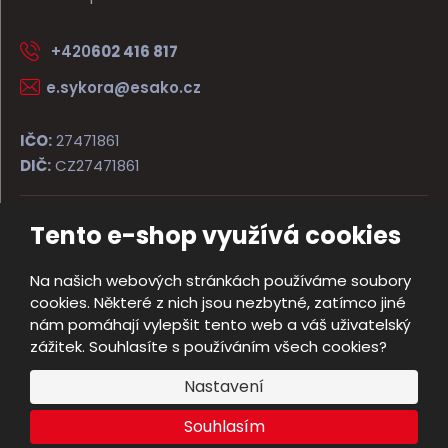
+420
602 416 817
e.sykora@esako.cz
IČO:
27471861
DIČ:
CZ27471861
Tento e-shop využívá cookies
© 2026, ESAKO SÝKORA ARMS s.r.o.
Úvodní strana
Obchodní podmínky
Poradna
Kontakt
Na našich webových stránkách používáme soubory
Mapa stránek
cookies. Některé z nich jsou nezbytné, zatímco jiné
e
nám pomáhají vylepšit tento web a váš uživatelský
Vyrobila
B
zážitek. Souhlasíte s používáním všech cookies?
R
Nastavení
Á
N
Souhlasím
A