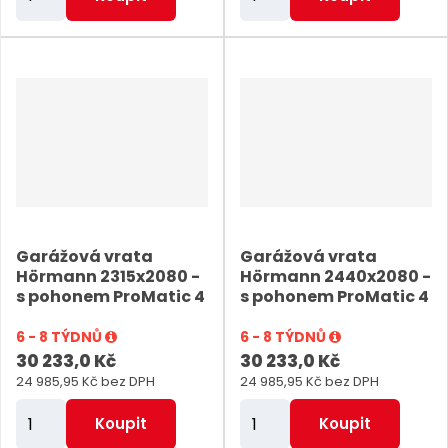
m
m
ě
ě
n
n
i
i
t
t
p
p
o
o
č
č
e
e
Garážová vrata
Garážová vrata
t
t
Hörmann 2315x2080 -
Hörmann 2440x2080 -
s pohonem ProMatic 4
s pohonem ProMatic 4
6 - 8 TÝDNŮ
6 - 8 TÝDNŮ
30 233,0 Kč
30 233,0 Kč
24 985,95 Kč bez DPH
24 985,95 Kč bez DPH
Z
Z
Koupit
Koupit
m
m