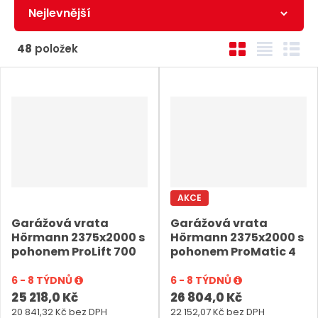
Ř
O
T
Ř
48
položek
a
b
a
á
z
r
b
d
e
á
u
k
n
z
l
o
k
k
v
í
o
o
ý
p
v
v
v
r
ý
ý
ý
o
AKCE
v
v
p
d
Garážová vrata
Garážová vrata
ý
ý
i
Hörmann 2375x2000 s
Hörmann 2375x2000 s
u
p
p
s
pohonem ProLift 700
pohonem ProMatic 4
k
i
i
t
6 - 8 TÝDNŮ
6 - 8 TÝDNŮ
s
s
25 218,0 Kč
26 804,0 Kč
ů
20 841,32 Kč bez DPH
22 152,07 Kč bez DPH