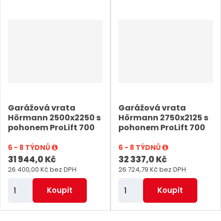
ě
ě
n
n
i
i
t
t
p
p
o
o
č
č
e
e
Garážová vrata
Garážová vrata
t
t
Hörmann 2500x2250 s
Hörmann 2750x2125 s
pohonem ProLift 700
pohonem ProLift 700
6 - 8 TÝDNŮ
6 - 8 TÝDNŮ
31 944,0 Kč
32 337,0 Kč
26 400,00 Kč bez DPH
26 724,79 Kč bez DPH
Z
Z
Koupit
Koupit
m
m
ě
ě