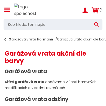
Z
o
b
r
K
V
a
d
y
z
h
i
o
l
e
Garážová vrata Hörmann
Garážová vrata akční dle bar
t
h
d
/
a
l
s
t
Garážová vrata akční dle
k
e
r
barvy
d
ý
t
á
Garážová vrata
h
,
l
a
Akční
garážová vrata
dodáváme v šesti barevných
t
v
modifikacích a v sedmi rozměrech
e
n
í
n
Garážová vrata odstíny
m
n
e