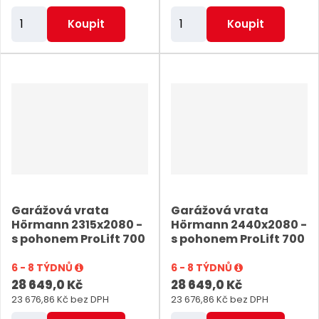
Z
Z
Koupit
Koupit
m
m
ě
ě
n
n
i
i
t
t
p
p
o
o
č
č
e
e
Garážová vrata
Garážová vrata
t
t
Hörmann 2315x2080 -
Hörmann 2440x2080 -
s pohonem ProLift 700
s pohonem ProLift 700
6 - 8 TÝDNŮ
6 - 8 TÝDNŮ
28 649,0 Kč
28 649,0 Kč
23 676,86 Kč bez DPH
23 676,86 Kč bez DPH