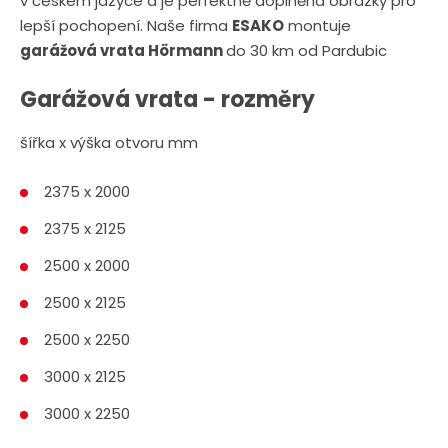
v českém jazyce a je perfektně doplněna obrázky pro
lepší pochopení. Naše firma
ESAKO
montuje
garážová vrata Hörmann
do 30 km od Pardubic
Garážová vrata - rozměry
šířka x výška otvoru mm
2375 x 2000
2375 x 2125
2500 x 2000
2500 x 2125
2500 x 2250
3000 x 2125
3000 x 2250