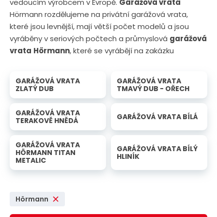
vedoucím výrobcem v Evropě.
Garážová vrata
Hörmann rozdělujeme na privátní garážová vrata,
které jsou levnější, mají větší počet modelů a jsou
vyráběny v seriových počtech a průmyslová
garážová
vrata
Hörmann
, které se vyrábějí na zakázku
GARÁŽOVÁ VRATA
GARÁŽOVÁ VRATA
ZLATÝ DUB
TMAVÝ DUB - OŘECH
GARÁŽOVÁ VRATA
GARÁŽOVÁ VRATA BÍLÁ
TERAKOVĚ HNĚDÁ
GARÁŽOVÁ VRATA
GARÁŽOVÁ VRATA BÍLÝ
HÖRMANN TITAN
HLINÍK
METALIC
Hörmann