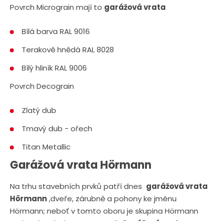
n
a
Povrch Micrograin mají to
garážová vrata
u
j
Bílá barva RAL 9016
d
e
Terakově hnědá RAL 8028
Bílý hliník RAL 9006
Povrch Decograin
Zlatý dub
Tmavý dub - ořech
Titan Metallic
Garážová vrata Hörmann
Na trhu stavebních prvků patří dnes
garážová vrata
Hörmann
,dveře, zárubně a pohony ke jménu
Hörmann; neboť v tomto oboru je skupina Hörmann