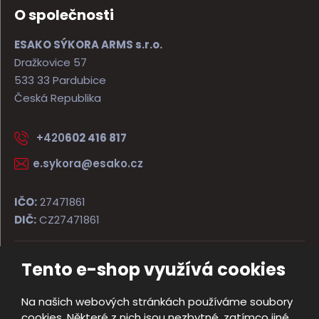
O společnosti
ESAKO SÝKORA ARMS s.r.o.
Dražkovice 57
533 33 Pardubice
Česká Republika
+420
602 416 817
e.sykora@esako.cz
IČO:
27471861
DIČ:
CZ27471861
Tento e-shop využívá cookies
© 2026, ESAKO SÝKORA ARMS s.r.o.
Úvodní strana
Obchodní podmínky
Poradna
Kontakt
Na našich webových stránkách používáme soubory
Mapa stránek
cookies. Některé z nich jsou nezbytné, zatímco jiné