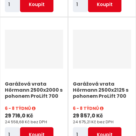
Z
Z
Koupit
Koupit
m
m
ě
ě
n
n
i
i
t
t
p
p
o
o
č
č
e
e
Garážová vrata
Garážová vrata
t
t
Hörmann 2500x2000 s
Hörmann 2500x2125 s
pohonem ProLift 700
pohonem ProLift 700
6 - 8 TÝDNŮ
6 - 8 TÝDNŮ
29 716,0 Kč
29 857,0 Kč
24 558,68 Kč bez DPH
24 675,21 Kč bez DPH
Z
Z
Koupit
Koupit