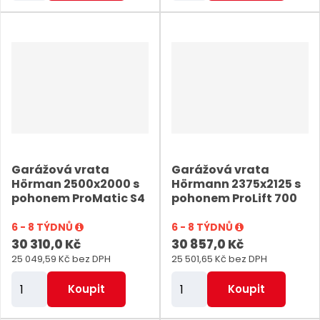
ě
ě
n
n
i
i
t
t
p
p
o
o
č
č
e
e
Garážová vrata
Garážová vrata
t
t
Hörman 2500x2000 s
Hörmann 2375x2125 s
pohonem ProMatic S4
pohonem ProLift 700
6 - 8 TÝDNŮ
6 - 8 TÝDNŮ
30 310,0 Kč
30 857,0 Kč
25 049,59 Kč bez DPH
25 501,65 Kč bez DPH
Z
Z
Koupit
Koupit
m
m