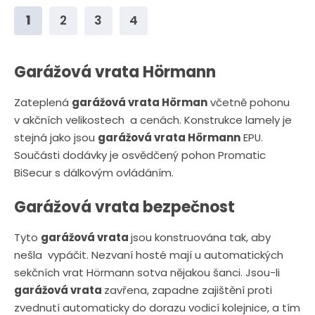
n
n
1
2
3
4
i
i
t
t
p
p
Garážová vrata Hörmann
o
o
Zateplená
garážová vrata Hörman
včetně pohonu
č
č
v akčních velikostech a cenách. Konstrukce lamely je
e
e
stejná jako jsou
garážová vrata Hörmann
EPU.
t
t
Součásti dodávky je osvědčený pohon Promatic
BiSecur s dálkovým ovládáním.
Garážová vrata bezpečnost
Tyto
garážová vrata
jsou konstruována tak, aby
nešla vypáčit. Nezvaní hosté mají u automatických
sekčních vrat Hörmann sotva nějakou šanci. Jsou-li
garážová vrata
zavřena, zapadne zajištění proti
zvednutí automaticky do dorazu vodicí kolejnice, a tím