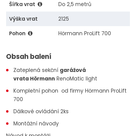
Šířka vrat
Do 2,5 metrů
Výška vrat
2125
Pohon
Hörmann ProLift 700
Obsah balení
Zateplená sekční
garážová
vrata
Hörmann
RenoMatic light
Kompletní pohon od firmy Hörmann ProLift
700
Dálkové ovládání 2ks
Montážní návody
Návod k montáži