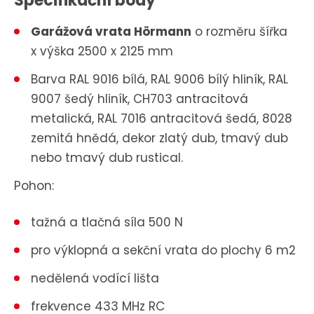
Specifikační body
Garážová vrata Hörmann
o rozměru šířka
x výška 2500 x 2125 mm
Barva RAL 9016 bílá, RAL 9006 bílý hliník, RAL
9007 šedý hliník, CH703 antracitová
metalická, RAL 7016 antracitová šedá, 8028
zemitá hnědá, dekor zlatý dub, tmavý dub
nebo tmavý dub rustical.
Pohon:
tažná a tlačná síla 500 N
pro výklopná a sekční vrata do plochy 6 m2
nedělená vodící lišta
frekvence 433 MHz RC