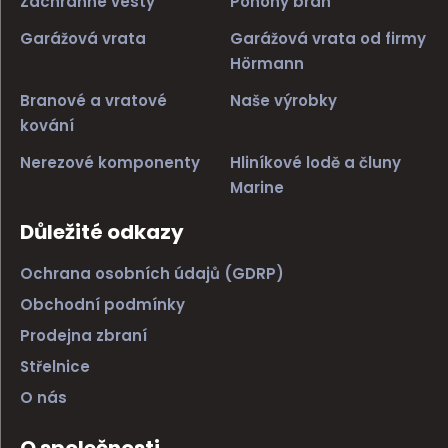
Záchranné vesty
Pohony bran
Garážová vrata
Garážová vrata od firmy
Hörmann
Branové a vratové
Naše výrobky
kování
Nerezové komponenty
Hliníkové lodě a čluny
Marine
Důležité odkazy
Ochrana osobních údajů (GDRP)
Obchodní podmínky
Prodejna zbraní
Střelnice
O nás