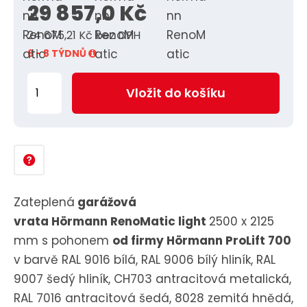
29 857,0 Kč
2
5
24 675,21 Kč bez DPH
6 - 8 TÝDNŮ
Z
Vložit do košíku
m
ě
n
i
t
p
Zateplená
garážová
o
vrata
Hörmann RenoMatic light
2500 x 2125
č
mm s pohonem
od firmy Hörmann ProLift 700
e
v barvě RAL 9016 bílá, RAL 9006 bílý hliník, RAL
t
9007 šedý hliník, CH703 antracitová metalická,
RAL 7016 antracitová šedá, 8028 zemitá hnědá,