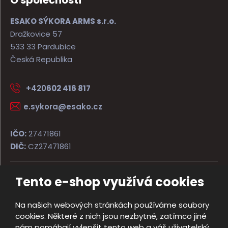
O společnosti
ESAKO SÝKORA ARMS s.r.o.
Dražkovice 57
533 33 Pardubice
Česká Republika
+420
602 416 817
e.sykora@esako.cz
IČO:
27471861
DIČ:
CZ27471861
Tento e-shop využívá cookies
© 2026, ESAKO SÝKORA ARMS s.r.o.
Úvodní strana
Obchodní podmínky
Poradna
Kontakt
Na našich webových stránkách používáme soubory
Mapa stránek
cookies. Některé z nich jsou nezbytné, zatímco jiné
e
nám pomáhají vylepšit tento web a váš uživatelský