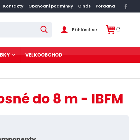
Kontakty
Obchodní podmínky
O nás
Poradna
Přihlásit se
V
y
h
l
e
d
OBKY
VELKOOBCHOD
a
t
rezové zábradlí
vové postele
sné do 8 m - IBFM
tatní
komponenty