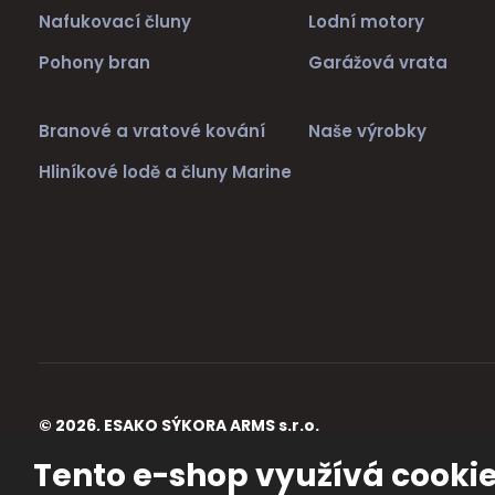
Nafukovací čluny
Lodní motory
Pohony bran
Garážová vrata
Branové a vratové kování
Naše výrobky
Hliníkové lodě a čluny Marine
© 2026, ESAKO SÝKORA ARMS s.r.o.
Úvodní strana
Obchodní podmínky
Poradna
Kontakt
Mapa st
Tento e-shop využívá cooki