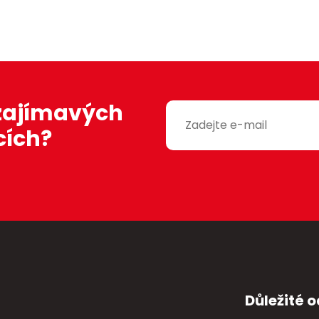
 zajímavých
cích?
Důležité 