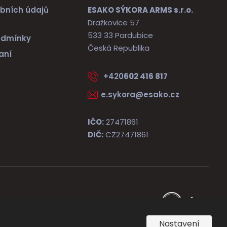
bních údajů
ESAKO SÝKORA ARMS s.r.o.
Dražkovice 57
533 33 Pardubice
odmínky
Česká Republika
aní
+420
602 416 817
e.sykora@esako.cz
IČO:
27471861
DIČ:
CZ27471861
e
Vyrobila
B
R
Nastavení
Á