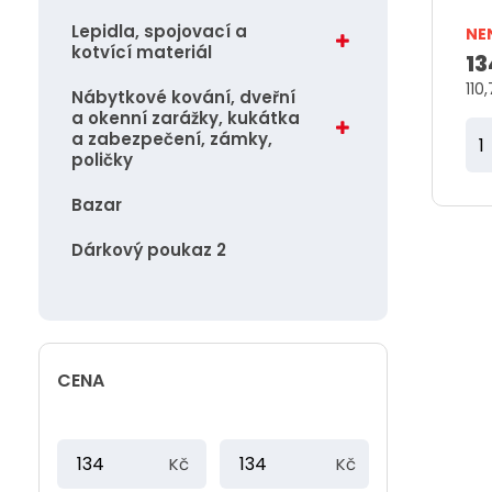
t
Lepidla, spojovací a
NE
kotvící materiál
ů
13
110
Nábytkové kování, dveřní
a okenní zarážky, kukátka
Z
a zabezpečení, zámky,
poličky
m
ě
Bazar
n
Dárkový poukaz 2
i
t
p
o
č
CENA
e
t
M
M
Kč
Kč
i
a