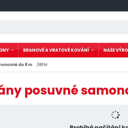
HONY
BRANOVÉ A VRATOVÉ KOVÁNÍ
NAŠE VÝR
monosné do 8 m
IBFM
Kování pro křídlové
 N80
Ne
brány
á vrata
Kování pro posuvné
Ko
brány
ány posuvné samono
 akční
Kování pro zavěšené
Os
dveře a vrata
e
Kovové a plastové
záslepky a čepičky
vrat
Nerezové kování
Nerezové zábradlí
Probíhá načítání 