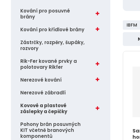
vlajky, ostatní.........
j
Kování pro posuvné
Záchranné lodní vesty
brány
d
IBFM
e
Kotvy
Kování pro křídlové brány
Zástrčky, rozpěry, šupáky,
Ř
rozvory
a
z
Rik-Fer kované prvky a
polotovary Rikfer
e
n
Nerezové kování
í
Nerezové zábradlí
p
r
Kovové a plastové
záslepky a čepičky
o
d
Pohony brán posuvných
KIT včetně branových
Sa
u
komponentů
ho
k