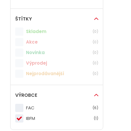
n
x
.
.
ŠTÍTKY
h
h
o
o
Skladem
(0)
d
d
Akce
(0)
n
n
Novinka
(0)
o
o
Výprodej
(0)
t
t
a
a
Nejprodávanější
(0)
VÝROBCE
FAC
(6)
IBFM
(1)