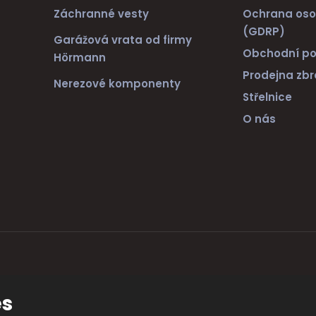
Záchranné vesty
Ochrana oso
(GDRP)
Garážová vrata od firmy
Obchodní p
Hörmann
Prodejna zbr
Nerezové komponenty
Střelnice
O nás
ránek
es