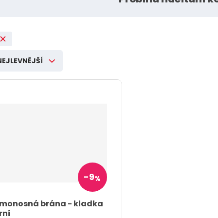
Rik-Fer kované prvky a
polotovary Rikfer
NEJLEVNĚJŠÍ
í
v
t
s
ž
o
n
m
-
9
%
t
i
monosná brána - kladka
rní
š