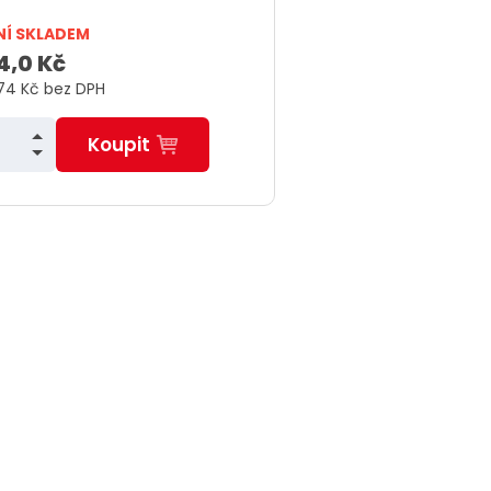
ý
NÍ SKLADEM
v
4,0 Kč
a
,74 Kč bez DPH
N
Koupit
S
n
í
ž
i
t
m
n
o
ž
s