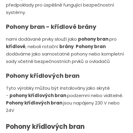
n
a
předpoklady pro úspěšně fungující bezpečnostní
u
j
systémy.
d
Pohony bran - křídlové brány
e
nami dodávané prvky slouží jako
pohony bran
pro
křídlové
, neboli rotační
brány
.
Pohony bran
dodáváme jako samostatné pohony nebo kompletní
sady včetně bezpečnostních prvků a ovladačů
Pohony křídlových bran
Tyto výrobky můžou být instalovány jako skryté
-
pohony křídlových bran
podzemní nebo viditelné.
Pohony křídlových bran
jsou napájeny 230 V nebo
24V
Pohony křídlových bran