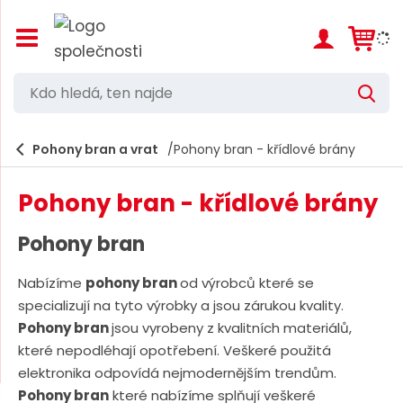
Z
o
b
r
K
V
a
d
y
z
h
i
o
l
e
Pohony bran a vrat
Pohony bran - křídlové brány
t
h
d
/
a
l
s
t
Pohony bran - křídlové brány
k
e
r
d
ý
Pohony bran
t
á
h
Nabízíme
pohony bran
od výrobců které se
,
l
specializují na tyto výrobky a jsou zárukou kvality.
a
t
v
Pohony bran
jsou vyrobeny z kvalitních materiálů,
e
n
které nepodléhají opotřebení. Veškeré použitá
í
n
elektronika odpovídá nejmodernějším trendům.
m
n
e
Pohony bran
které nabízíme splňují veškeré