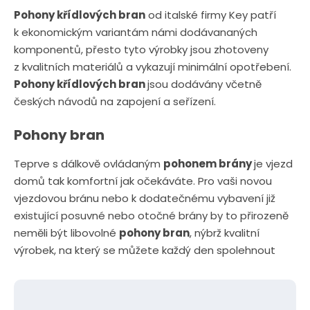
Pohony křídlových bran
od italské firmy Key patří
k ekonomickým variantám námi dodávananých
komponentů, přesto tyto výrobky jsou zhotoveny
z kvalitních materiálů a vykazují minimální opotřebení.
Pohony křídlových bran
jsou dodávány včetně
českých návodů na zapojení a seřízení.
Pohony bran
Teprve s dálkově ovládaným
pohonem brány
je vjezd
domů tak komfortní jak očekáváte. Pro vaši novou
vjezdovou bránu nebo k dodatečnému vybavení již
existující posuvné nebo otočné brány by to přirozeně
neměli být libovolné
pohony bran
, nýbrž kvalitní
výrobek, na který se můžete každý den spolehnout