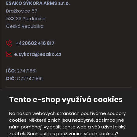
ESAKO SÝKORA ARMS s.r.o.
Dražkovice 57
533 33 Pardubice
Česká Republika
+420
602 416 817
e.sykora@esako.cz
IČO:
27471861
DIČ:
CZ27471861
Tento e-shop využívá cookies
© 2026, ESAKO SÝKORA ARMS s.r.o.
Úvodní strana
Obchodní podmínky
Poradna
Kontakt
Na našich webových stránkách používáme soubory
Mapa stránek
cookies. Některé z nich jsou nezbytné, zatímco jiné
e
nám pomáhají vylepšit tento web a váš uživatelský
Vyrobila
B
zážitek. Souhlasíte s používáním všech cookies?