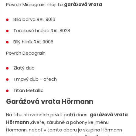
n
a
Povrch Micrograin mají to
garážová vrata
u
j
Bílá barva RAL 9016
d
e
Terakově hnědá RAL 8028
Bílý hliník RAL 9006
Povrch Decograin
Zlatý dub
Tmavý dub - ořech
Titan Metallic
Garážová vrata Hörmann
Na trhu stavebních prvků patří dnes
garážová vrata
Hörmann
,dveře, zárubně a pohony ke jménu
Hörmann; neboť v tomto oboru je skupina Hörmann