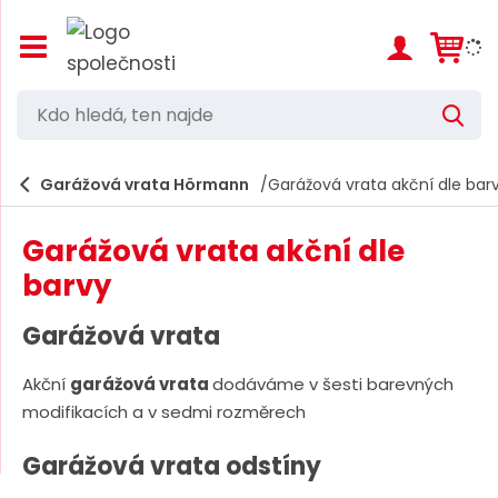
Z
o
b
r
K
V
a
d
y
z
h
i
o
l
e
Garážová vrata Hörmann
Garážová vrata akční dle bar
t
h
d
/
a
l
s
t
Garážová vrata akční dle
k
e
r
barvy
d
ý
t
á
Garážová vrata
h
,
l
a
Akční
garážová vrata
dodáváme v šesti barevných
t
v
modifikacích a v sedmi rozměrech
e
n
í
n
Garážová vrata odstíny
m
n
e