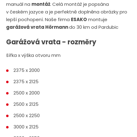
manuál na
montáž
. Celá montáž je popsána
v českém jazyce a je perfektně doplněna obrázky pro
lepší pochopení. Naše firma
ESAKO
montuje
garážová vrata Hörmann
do 30 km od Pardubic
Garážová vrata - rozměry
šířka x výška otvoru mm
2375 x 2000
2375 x 2125
2500 x 2000
2500 x 2125
2500 x 2250
3000 x 2125