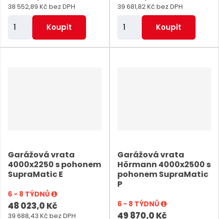
38 552,89 Kč bez DPH
39 681,82 Kč bez DPH
Z
Z
Koupit
Koupit
m
m
ě
ě
n
n
i
i
t
t
p
p
o
o
č
č
e
e
Garážová vrata
Garážová vrata
t
t
4000x2250 s pohonem
Hörmann 4000x2500 s
SupraMatic E
pohonem SupraMatic
P
6 - 8 TÝDNŮ
6 - 8 TÝDNŮ
48 023,0 Kč
49 870,0 Kč
39 688,43 Kč bez DPH