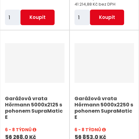
41 214,88 Kč bez DPH
Z
Z
Koupit
Koupit
m
m
ě
ě
n
n
i
i
t
t
p
p
o
o
č
č
e
e
Garážová vrata
Garážová vrata
t
t
Hörmann 5000x2125 s
Hörmann 5000x2250 s
pohonem SupraMatic
pohonem SupraMatic
E
E
6 - 8 TÝDNŮ
6 - 8 TÝDNŮ
56 268,0 Kč
56 853,0 Kč