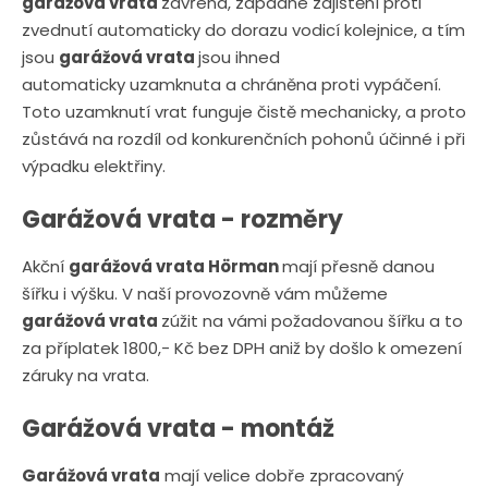
garážová vrata
zavřena, zapadne zajištění proti
zvednutí automaticky do dorazu vodicí kolejnice, a tím
jsou
garážová vrata
jsou ihned
automaticky uzamknuta a chráněna proti vypáčení.
Toto uzamknutí vrat funguje čistě mechanicky, a proto
zůstává na rozdíl od konkurenčních pohonů účinné i při
výpadku elektřiny.
Garážová vrata - rozměry
Akční
garážová vrata Hörman
mají přesně danou
šířku i výšku. V naší provozovně vám můžeme
garážová vrata
zúžit na vámi požadovanou šířku a to
za příplatek 1800,- Kč bez DPH aniž by došlo k omezení
záruky na vrata.
Garážová vrata - montáž
Garážová vrata
mají velice dobře zpracovaný