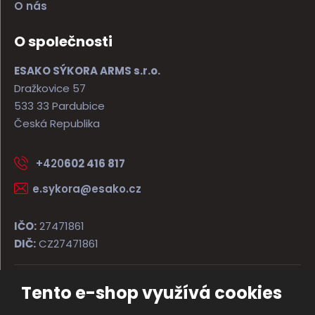
O nás
O společnosti
ESAKO SÝKORA ARMS s.r.o.
Dražkovice 57
533 33 Pardubice
Česká Republika
+420
602 416 817
e.sykora@esako.cz
IČO:
27471861
DIČ:
CZ27471861
Tento e-shop využívá cookies
© 2026, ESAKO SÝKORA ARMS s.r.o.
Úvodní strana
Obchodní podmínky
Poradna
Kontakt