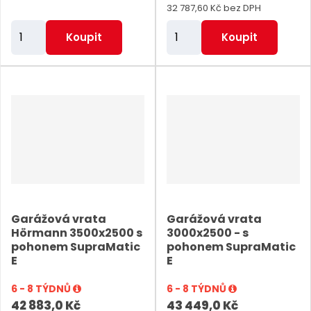
32 787,60 Kč bez DPH
Z
Z
Koupit
Koupit
m
m
ě
ě
n
n
i
i
t
t
p
p
o
o
č
č
e
e
Garážová vrata
Garážová vrata
t
t
Hörmann 3500x2500 s
3000x2500 - s
pohonem SupraMatic
pohonem SupraMatic
E
E
6 - 8 TÝDNŮ
6 - 8 TÝDNŮ
42 883,0 Kč
43 449,0 Kč