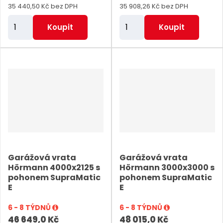
35 440,50 Kč bez DPH
35 908,26 Kč bez DPH
Z
Z
Koupit
Koupit
m
m
ě
ě
n
n
i
i
t
t
p
p
o
o
č
č
e
e
Garážová vrata
Garážová vrata
t
t
Hörmann 4000x2125 s
Hörmann 3000x3000 s
pohonem SupraMatic
pohonem SupraMatic
E
E
6 - 8 TÝDNŮ
6 - 8 TÝDNŮ
46 649,0 Kč
48 015,0 Kč