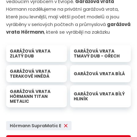
vedoucím výrobcem v Evropě.
Garážová vrata
Hörmann rozdělujeme na privátní garážová vrata,
které jsou levnější, mají větší počet modelů a jsou
vyráběny v seriových počtech a průmyslová
garážová
vrata
Hörmann
, které se vyrábějí na zakázku
GARÁŽOVÁ VRATA
GARÁŽOVÁ VRATA
ZLATÝ DUB
TMAVÝ DUB - OŘECH
GARÁŽOVÁ VRATA
GARÁŽOVÁ VRATA BÍLÁ
TERAKOVĚ HNĚDÁ
GARÁŽOVÁ VRATA
GARÁŽOVÁ VRATA BÍLÝ
HÖRMANN TITAN
HLINÍK
METALIC
Hörmann SupraMatic E