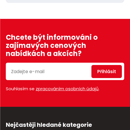
Chcete být informováni o
zajímavých cenových
nabídkách a akcích?
Přihlásit
Souhlasím se
zpracováním osobních údajů
.
Nejčastěji hledané kategorie