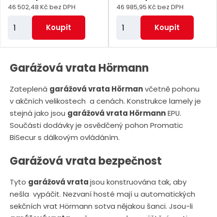
46 502,48 Kč bez DPH
46 985,95 Kč bez DPH
Z
Z
Koupit
Koupit
m
m
ě
ě
n
n
Garážová vrata Hörmann
i
i
Zateplená
garážová vrata Hörman
včetně pohonu
t
t
v akčních velikostech a cenách. Konstrukce lamely je
p
p
stejná jako jsou
garážová vrata Hörmann
EPU.
o
o
Součásti dodávky je osvědčený pohon Promatic
č
č
BiSecur s dálkovým ovládáním.
e
e
t
t
Garážová vrata bezpečnost
Tyto
garážová vrata
jsou konstruována tak, aby
nešla vypáčit. Nezvaní hosté mají u automatických
sekčních vrat Hörmann sotva nějakou šanci. Jsou-li