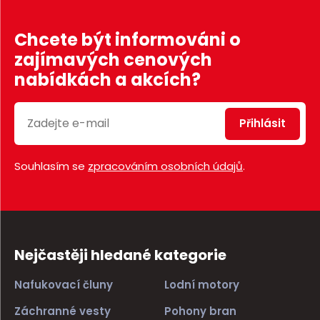
o
č
Chcete být informováni o
e
zajímavých cenových
t
nabídkách a akcích?
Přihlásit
Souhlasím se
zpracováním osobních údajů
.
Nejčastěji hledané kategorie
Nafukovací čluny
Lodní motory
Záchranné vesty
Pohony bran