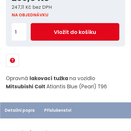
247,11 Kč bez DPH
NA OBJEDNÁVKU
Z
Vložit do košíku
m
ě
n
i
t
p
Opravná
lakovací tužka
na vozidlo
o
Mitsubishi Colt
Atlantis Blue (Pearl) T96
č
e
t
Detailní popis
Příslušenství