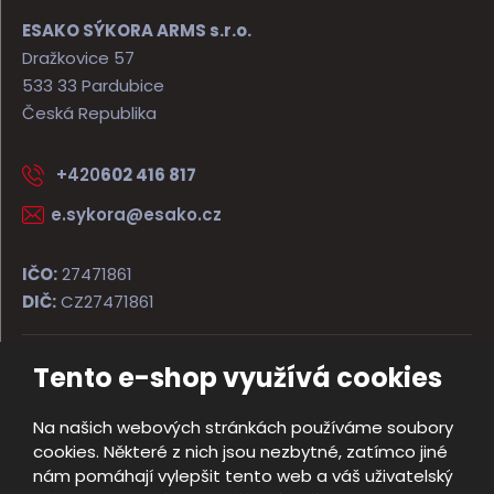
ESAKO SÝKORA ARMS s.r.o.
Dražkovice 57
533 33 Pardubice
Česká Republika
+420
602 416 817
e.sykora@esako.cz
IČO:
27471861
DIČ:
CZ27471861
Tento e-shop využívá cookies
© 2026, ESAKO SÝKORA ARMS s.r.o.
Úvodní strana
Obchodní podmínky
Poradna
Kontakt
Na našich webových stránkách používáme soubory
Mapa stránek
cookies. Některé z nich jsou nezbytné, zatímco jiné
e
nám pomáhají vylepšit tento web a váš uživatelský
Vyrobila
B