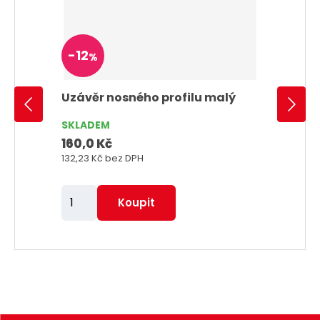
-
12
%
Uzávěr nosného profilu malý
SKLADEM
160,0 Kč
132,23 Kč
bez DPH
Z
Koupit
m
ě
n
i
t
p