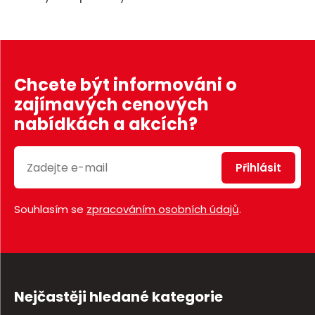
Chcete být informováni o
zajímavých cenových
nabídkách a akcích?
Přihlásit
Souhlasím se
zpracováním osobních údajů
.
Nejčastěji hledané kategorie