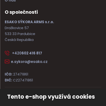
O nás
O společnosti
ESAKO SÝKORA ARMS s.r.o.
Dražkovice 57
533 33 Pardubice
Česká Republika
+420
602 416 817
e.sykora@esako.cz
IČO:
27471861
DIČ:
CZ27471861
Tento e-shop využívá cookies
© 2026, ESAKO SÝKORA ARMS s.r.o.
Úvodní strana
Obchodní podmínky
Poradna
Kontakt