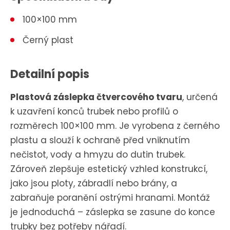
100×100 mm
Černý plast
Detailní popis
P
lastová záslepka čtvercového tvaru
, určená
k uzavření konců trubek nebo profilů o
rozměrech 100×100 mm.
Je vyrobena z černého
plastu a slouží k ochraně před vniknutím
nečistot, vody a hmyzu do dutin trubek.
Zároveň zlepšuje estetický vzhled konstrukcí,
jako jsou ploty, zábradlí nebo brány, a
zabraňuje poranění ostrými hranami.
Montáž
je jednoduchá – záslepka se zasune do konce
trubky bez potřeby nářadí.