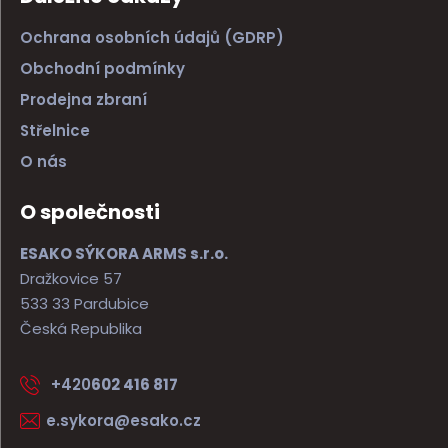
Ochrana osobních údajů (GDRP)
Obchodní podmínky
Prodejna zbraní
Střelnice
O nás
O společnosti
ESAKO SÝKORA ARMS s.r.o.
Dražkovice 57
533 33 Pardubice
Česká Republika
+420
602 416 817
e.sykora@esako.cz