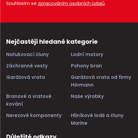
Souhlasím se
zpracováním osobních údajů
.
Nejčastěji hledané kategorie
Nafukovací čluny
Lodní motory
Záchranné vesty
Pohony bran
Garážová vrata
Garážová vrata od firmy
Hörmann
Branové a vratové
Naše výrobky
kování
Nerezové komponenty
Hliníkové lodě a čluny
Marine
Důležité odkazy