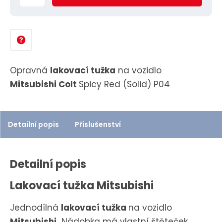
ě
n
i
t
p
Opravná
lakovací tužka
na vozidlo
o
Mitsubishi Colt
Spicy Red (Solid) P04
č
e
t
Detailní popis
Příslušenství
Detailní popis
Lakovací tužka Mitsubishi
Jednodílná
lakovací tužka
na vozidlo
Mitsubishi.
Nádobka má vlastní štěteček,