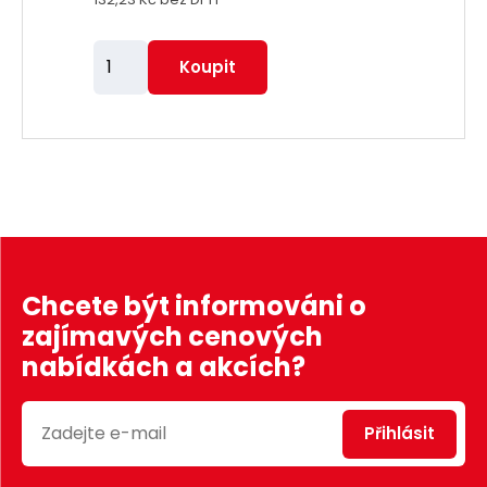
Z
Koupit
m
ě
n
i
t
p
o
č
Chcete být informováni o
e
zajímavých cenových
t
nabídkách a akcích?
Přihlásit