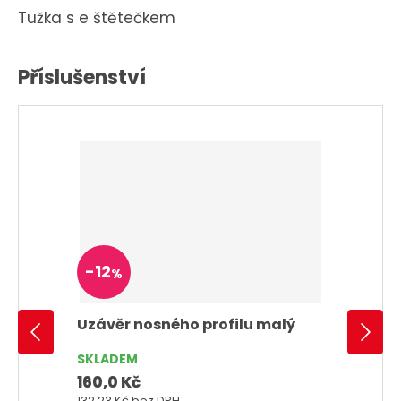
Tužka s e štětečkem
Příslušenství
-
12
%
Uzávěr nosného profilu malý
SKLADEM
160,0 Kč
132,23 Kč
bez DPH