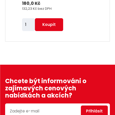
160,0 Kč
132,23 Kč
bez DPH
Z
Koupit
m
ě
n
i
t
p
o
č
Chcete být informováni o
e
zajímavých cenových
t
nabídkách a akcích?
Přihlásit