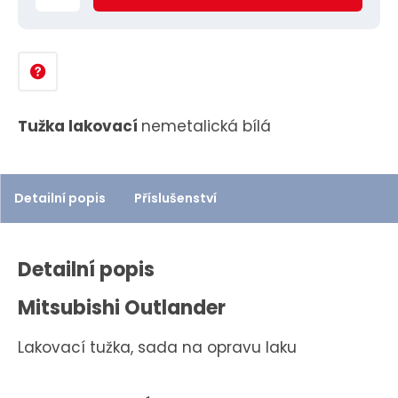
ě
n
i
t
p
Tužka lakovací
nemetalická bílá
o
č
e
Detailní popis
Příslušenství
t
Detailní popis
Mitsubishi Outlander
Lakovací tužka, sada na opravu laku