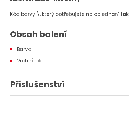
Kód barvy \, který potřebujete na objednání
la
Obsah balení
Barva
Vrchní lak
Příslušenství
í
v
t
s
ž