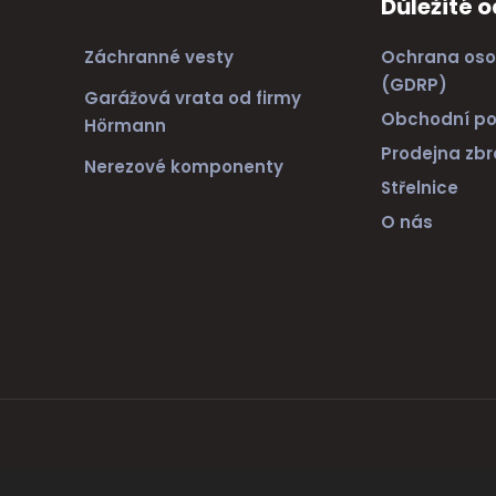
Důležité 
Záchranné vesty
Ochrana oso
(GDRP)
Garážová vrata od firmy
Obchodní p
Hörmann
Prodejna zbr
Nerezové komponenty
Střelnice
O nás
ránek