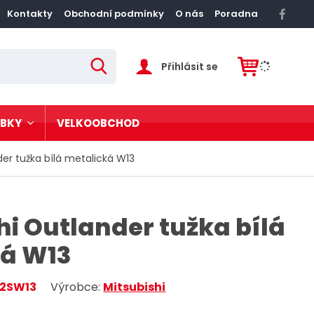
Kontakty
Obchodní podmínky
O nás
Poradna
Přihlásit se
V
y
h
l
e
d
OBKY
VELKOOBCHOD
a
t
der tužka bílá metalická W13
rezové zábradlí
í
v
vové postele
t
hi Outlander tužka bílá
tatní
s
ká W13
ž
o
2SW13
Výrobce:
Mitsubishi
n
m