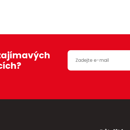
 zajímavých
cích?