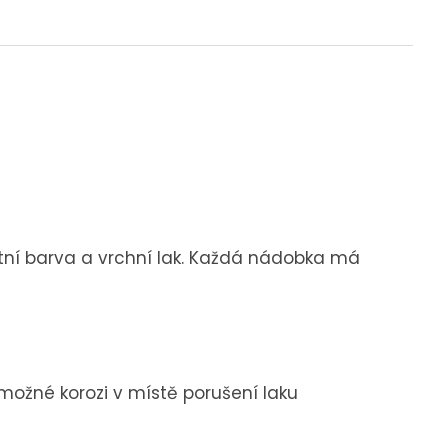
e
o
t
ž
s
t
v
í
stní barva a vrchní lak. Každá nádobka má
možné korozi v místě porušení laku