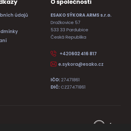
odkazy
O společnosti
bních údajů
ESAKO SÝKORA ARMS s.r.o.
Dražkovice 57
533 33 Pardubice
odmínky
Česká Republika
aní
+420
602 416 817
e.sykora@esako.cz
IČO:
27471861
DIČ:
CZ27471861
e
Vyrobila
B