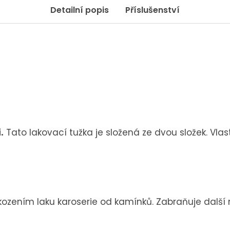
Detailní popis
Příslušenství
1
3
.
Tato lakovací tužka je složená ze dvou složek. Vla
zením laku karoserie od kamínků. Zabraňuje další 