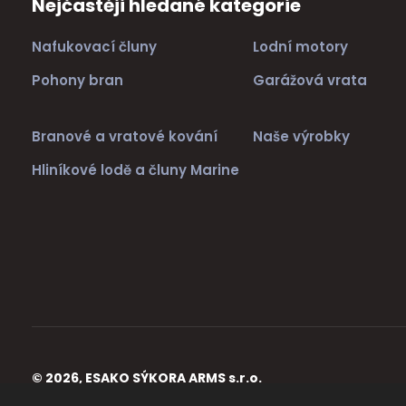
Nejčastěji hledané kategorie
Nafukovací čluny
Lodní motory
Pohony bran
Garážová vrata
Branové a vratové kování
Naše výrobky
Hliníkové lodě a čluny Marine
© 2026, ESAKO SÝKORA ARMS s.r.o.
Úvodní strana
Obchodní podmínky
Poradna
Kontakt
Mapa st