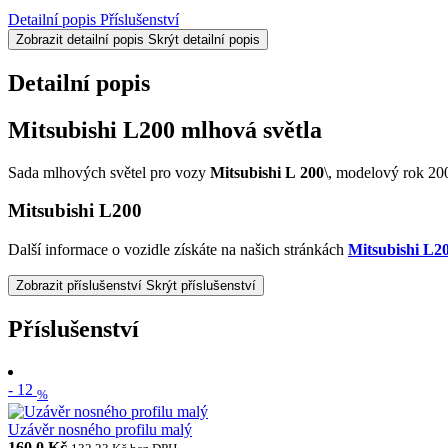
Detailní popis
Příslušenství
Zobrazit detailní popis
Skrýt detailní popis
Detailní popis
Mitsubishi L200 mlhová světla
Sada mlhových světel pro vozy
Mitsubishi L 200
\, modelový rok 20
Mitsubishi L200
Další informace o vozidle získáte na našich stránkách
Mitsubishi L2
Zobrazit příslušenství
Skrýt příslušenství
Příslušenství
-
12
%
Uzávěr nosného profilu malý
160,0 Kč