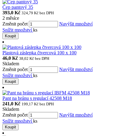
Čep pantový 35
393,0 Kč
324,79 Kč
bez DPH
2 měsíce
Změnit počet
Navýšit množství
Snížit množství
ks
Koupit
Plastová záslepka čtvercová 100 x 100
46,0 Kč
38,02 Kč
bez DPH
Skladem
Změnit počet
Navýšit množství
Snížit množství
ks
Koupit
Pant na bránu s regulací 42508 M18
241,0 Kč
199,17 Kč
bez DPH
Skladem
Změnit počet
Navýšit množství
Snížit množství
ks
Koupit