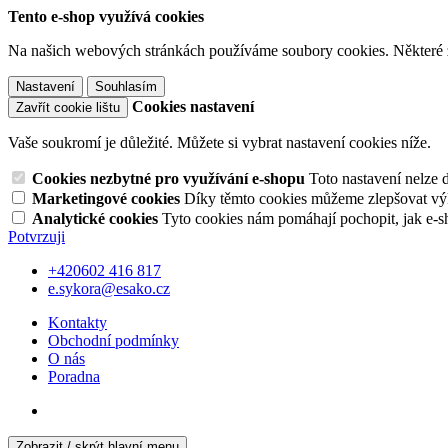
Tento e-shop využívá cookies
Na našich webových stránkách používáme soubory cookies. Některé z n
Nastavení
Souhlasím
Cookies nastavení
Zavřít cookie lištu
Vaše soukromí je důležité. Můžete si vybrat nastavení cookies níže.
Cookies nezbytné pro využívání e-shopu
Toto nastavení nelze 
Marketingové cookies
Díky těmto cookies můžeme zlepšovat výko
Analytické cookies
Tyto cookies nám pomáhají pochopit, jak e-s
Potvrzuji
+420602 416 817
e.sykora@esako.cz
Kontakty
Obchodní podmínky
O nás
Poradna
Zobrazit / skrýt hlavní menu