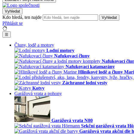
Vyhledat
Kdo hledá, ten najde
Vyhledat
Přihlásit se
☰
Čluny, lodě a motory
Lodní motory
Nafukovací čluny
Nafukovací člu
Nafukovací katamarány
Hliníkové lodě a čluny Mar
Záchranné lodní vesty
Kotvy
Garážová vrata a pohony
Garážová vrata N80
Sekční garážová vrata H
Garážová vrata akční dle 