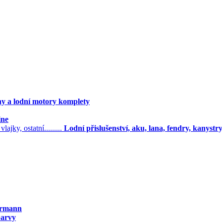
ny a lodní motory komplety
ine
Lodní přislušenství, aku, lana, fendry, kanystry, l
örmann
barvy