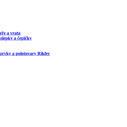
eře a vrata
áslepky a čepičky
prvky a polotovary Rikfer