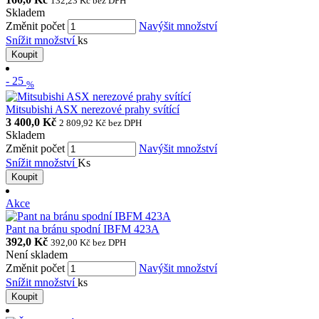
132,23 Kč
bez DPH
Skladem
Změnit počet
Navýšit množství
Snížit množství
ks
Koupit
-
25
%
Mitsubishi ASX nerezové prahy svítící
3 400,0 Kč
2 809,92 Kč
bez DPH
Skladem
Změnit počet
Navýšit množství
Snížit množství
Ks
Koupit
Akce
Pant na bránu spodní IBFM 423A
392,0 Kč
392,00 Kč
bez DPH
Není skladem
Změnit počet
Navýšit množství
Snížit množství
ks
Koupit