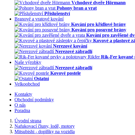
Vchodové dveře Hörmann
Pohony bran a vrat
Příslušenství
Branové a vratové kování
Kování pro křídlové brány
Kování pro posuvné brány
Kování pro zavěšené dv
Kovové a plastové z
Nerezové kování
Nerezové zábradlí
Rik-Fer kované 
Naše výrobky
Nerezové zábradlí
Kovové postele
Ostatní
Velkoobchod
Kontakty
Obchodní podmínky
O nás
Poradna
Úvodní strana
Nafukovací čluny, lodě, motory
Mitsubishi - doplňky na vozidla