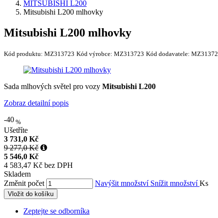
MITSUBISHI L200
Mitsubishi L200 mlhovky
Mitsubishi L200 mlhovky
Kód produktu:
MZ313723
Kód výrobce:
MZ313723
Kód dodavatele:
MZ31372
Sada mlhových světel pro vozy
Mitsubishi L200
Zobraz detailní popis
-40
%
Ušetříte
3 731,0 Kč
9 277,0 Kč
5 546,0 Kč
4 583,47 Kč bez DPH
Skladem
Změnit počet
Navýšit množství
Snížit množství
Ks
Vložit do košíku
Zeptejte se odborníka