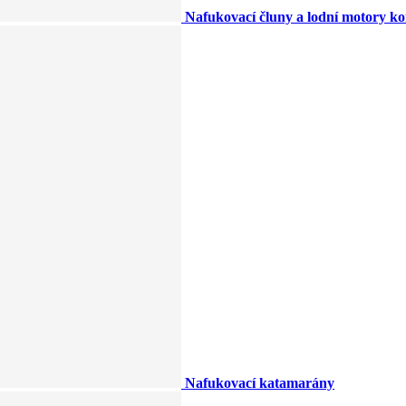
Nafukovací čluny a lodní motory k
Nafukovací katamarány