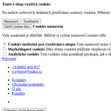
Tento e-shop využívá cookies
Na našich webových stránkách používáme soubory cookies. Některé z n
Nastavení
Souhlasím
Cookies nastavení
Zavřít cookie lištu
Vaše soukromí je důležité. Můžete si vybrat nastavení cookies níže.
Cookies nezbytné pro využívání e-shopu
Toto nastavení nelze 
Marketingové cookies
Díky těmto cookies můžeme zlepšovat výko
Analytické cookies
Tyto cookies nám pomáhají pochopit, jak e-s
Potvrzuji
+420602 416 817
e.sykora@esako.cz
Kontakty
Obchodní podmínky
O nás
Poradna
Zobrazit / skrýt hlavní menu