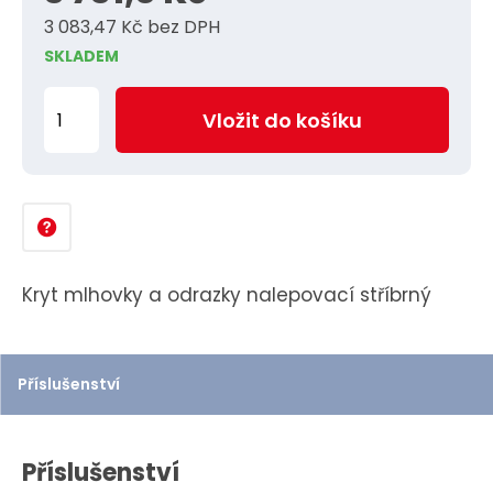
3 083,47 Kč bez DPH
SKLADEM
Z
Vložit do košíku
m
ě
n
i
t
p
Kryt mlhovky a odrazky nalepovací stříbrný
o
č
e
Příslušenství
t
Příslušenství