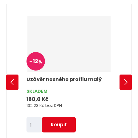
-
12
%
Uzávěr nosného profilu malý
SKLADEM
160,0 Kč
132,23 Kč
bez DPH
Z
Koupit
m