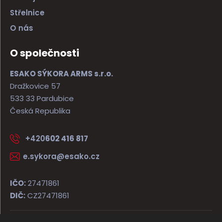
Střelnice
O nás
O společnosti
ESAKO SÝKORA ARMS s.r.o.
Dražkovice 57
533 33 Pardubice
Česká Republika
+420
602 416 817
e.sykora@esako.cz
IČO:
27471861
DIČ:
CZ27471861