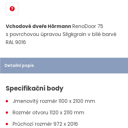
n
i
t
p
Vchodové dveře Hörmann
RenoDoor 75
o
s povrchovou úpravou Silgkgrain v bílé barvě
č
RAL 9016
e
t
Detailní popis
Specifikační body
Jmenovitý rozměr 1100 x 2100 mm
Rozměr otvoru 1120 x 2110 mm
Průchozí rozměr 972 x 2016