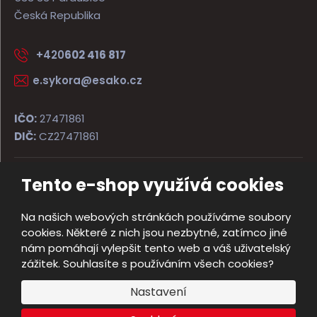
Česká Republika
+420
602 416 817
e.sykora@esako.cz
IČO:
27471861
DIČ:
CZ27471861
Tento e-shop využívá cookies
© 2026, ESAKO SÝKORA ARMS s.r.o.
Úvodní strana
Obchodní podmínky
Poradna
Kontakt
Na našich webových stránkách používáme soubory
Mapa stránek
cookies. Některé z nich jsou nezbytné, zatímco jiné
e
nám pomáhají vylepšit tento web a váš uživatelský
Vyrobila
B
zážitek. Souhlasíte s používáním všech cookies?
R
Nastavení
Á
N