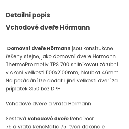
Detailní popis
Vchodové dveře Hörmann
Domovní dveře Hörmann
jsou konstrukčně
řešeny stejně, jako domovní dveře Hörmann
ThermoPro motiv TPS 700 shliníkovou zárubní
v akční velikosti 1100x2100mm, hloubka 46mm.
Na požádání lze dodat i jiné velikosti dveří za
příplatek 3150 bez DPH
Vchodové dveře a vrata Hörmann
Sestavá
vchodové dveře
RenoDoor
75 a vrata RenoMatic 75 tvoří dokonale