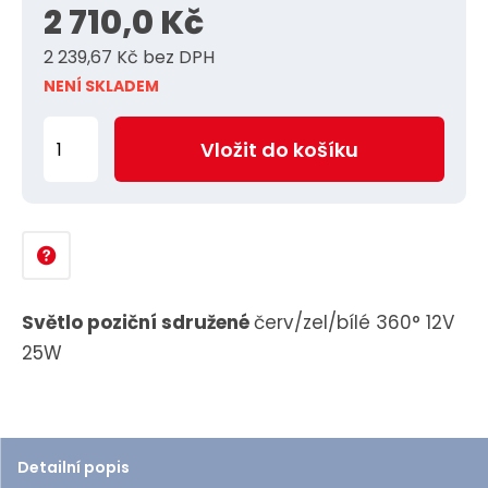
2 710,0 Kč
2 239,67 Kč bez DPH
NENÍ SKLADEM
Z
Vložit do košíku
m
ě
n
i
t
p
Světlo poziční sdružené
červ/zel/bílé 360° 12V
o
25W
č
e
t
Detailní popis