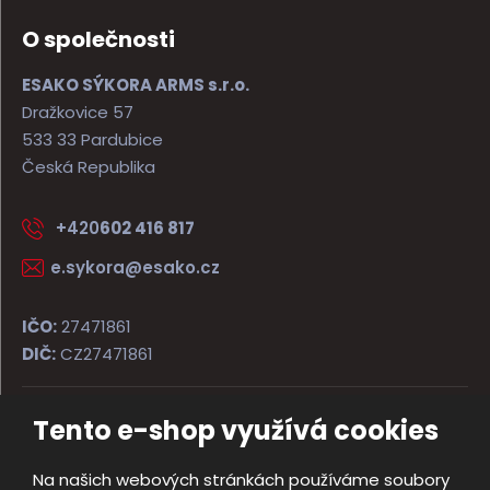
O společnosti
ESAKO SÝKORA ARMS s.r.o.
Dražkovice 57
533 33 Pardubice
Česká Republika
+420
602 416 817
e.sykora@esako.cz
IČO:
27471861
DIČ:
CZ27471861
Tento e-shop využívá cookies
© 2026, ESAKO SÝKORA ARMS s.r.o.
Úvodní strana
Obchodní podmínky
Poradna
Kontakt
Na našich webových stránkách používáme soubory
Mapa stránek