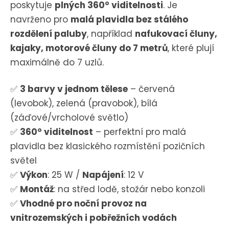
poskytuje
plných 360° viditelnosti
. Je
navrženo pro
malá plavidla bez stálého
rozdělení paluby
, například
nafukovací čluny,
kajaky, motorové čluny do 7 metrů
, které plují
maximálně do 7 uzlů.
✅
3 barvy v jednom tělese
– červená
(levobok), zelená (pravobok), bílá
(záďové/vrcholové světlo)
✅
360° viditelnost
– perfektní pro malá
plavidla bez klasického rozmístění pozičních
světel
✅
Výkon
: 25 W /
Napájení
: 12 V
✅
Montáž
: na střed lodě, stožár nebo konzoli
✅
Vhodné pro noční provoz na
vnitrozemských i pobřežních vodách