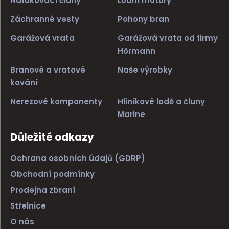
Nafukovací čluny
Lodní motory
Záchranné vesty
Pohony bran
Garážová vrata
Garážová vrata od firmy
Hörmann
Branové a vratové
Naše výrobky
kování
Nerezové komponenty
Hliníkové lodě a čluny
Marine
Důležité odkazy
Ochrana osobních údajů (GDRP)
Obchodní podmínky
Prodejna zbraní
Střelnice
O nás