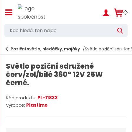
Z
o
b
r
K
V
a
d
y
z
h
i
o
l
e
Poziční světla, hledáčky, majáky
Světlo poziční sdružen
t
h
d
/
a
l
s
t
Světlo poziční sdružené
k
e
r
červ/zel/bílé 360° 12V 25W
d
ý
černé.
t
á
h
,
l
Kód produktu:
PL-11833
a
t
K
Výrobce:
Plastimo
v
e
n
ó
í
d
n
m
d
n
e
o