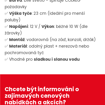
✅
Barva
: bílé světlo – splňuje COLREG
požadavky
✅
Výška tyče
: 23 cm (ideální pro menší
paluby)
✅
Napájení
: 12 V /
Výkon
: běžně 10 W (dle
žárovky)
✅
Montáž
: vodorovná (na záď, konzoli, držák)
✅
Materiál
: odolný plast + nerezová nebo
pochromovaná tyč
✅ Vhodné pro
sladkou i slanou vodu
Chcete být informováni o
zajímavých cenových
nabídkách a akcích?