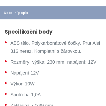
e
t
Detailní popis
Specifikační body
ABS tělo. Polykarbonátové čočky. Prut Aisi
316 nerez. Kompletní s žárovkou.
Rozměry: výška: 230 mm; napájení: 12V
Napájení 12V.
Výkon 10W.
Spotřeba 1,0A.
Základna 77x39 mm.