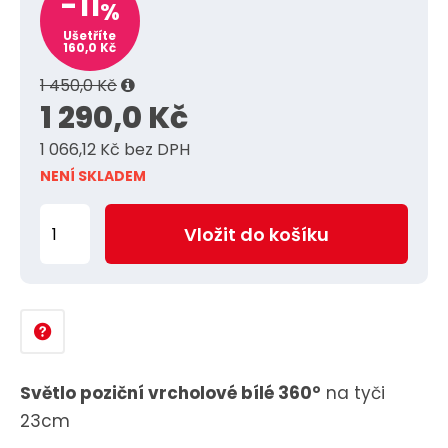
-11
%
Ušetříte
160,0 Kč
1 450,0 Kč
1 290,0 Kč
1 066,12 Kč bez DPH
NENÍ SKLADEM
Z
Vložit do košíku
m
ě
n
i
t
p
Světlo poziční vrcholové bílé 360°
na tyči
o
23cm
č