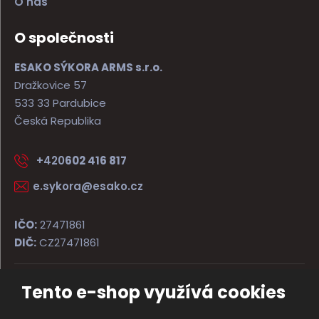
O nás
O společnosti
ESAKO SÝKORA ARMS s.r.o.
Dražkovice 57
533 33 Pardubice
Česká Republika
+420
602 416 817
e.sykora@esako.cz
IČO:
27471861
DIČ:
CZ27471861
Tento e-shop využívá cookies
© 2026, ESAKO SÝKORA ARMS s.r.o.
Úvodní strana
Obchodní podmínky
Poradna
Kontakt