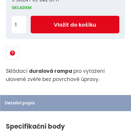
SKLADEM
Z
Vložit do košíku
m
ě
n
i
t
p
Skládací
duralová rampa
pro vytažení
o
ulovené zvěře bez povrchové úpravy.
č
e
t
Detailní popis
Specifikační body