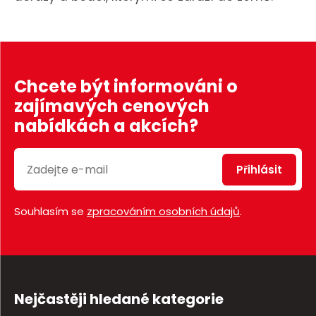
Chcete být informováni o
zajímavých cenových
nabídkách a akcích?
Přihlásit
Souhlasím se
zpracováním osobních údajů
.
Nejčastěji hledané kategorie