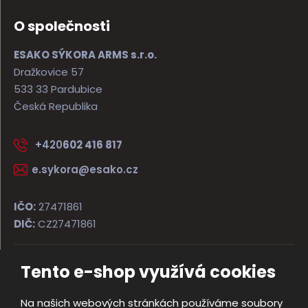
O společnosti
ESAKO SÝKORA ARMS s.r.o.
Dražkovice 57
533 33 Pardubice
Česká Republika
+420
602 416 817
e.sykora@esako.cz
IČO:
27471861
DIČ:
CZ27471861
Tento e-shop využívá cookies
© 2026, ESAKO SÝKORA ARMS s.r.o.
Úvodní strana
Obchodní podmínky
Poradna
Kontakt
Na našich webových stránkách používáme soubory