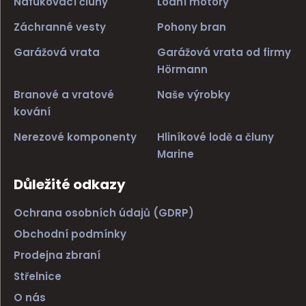
Nafukovací čluny
Lodní motory
Záchranné vesty
Pohony bran
Garážová vrata
Garážová vrata od firmy
Hörmann
Branové a vratové
Naše výrobky
kování
Nerezové komponenty
Hliníkové lodě a čluny
Marine
Důležité odkazy
Ochrana osobních údajů (GDRP)
Obchodní podmínky
Prodejna zbraní
Střelnice
O nás