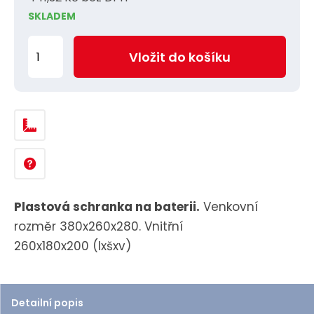
SKLADEM
Z
Vložit do košíku
m
ě
n
i
t
p
o
č
Plastová schranka na baterii.
Venkovní
e
rozměr 380x260x280. Vnitřní
t
260x180x200 (lxšxv)
Detailní popis