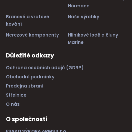
Hörmann
Branové a vratové
Naše výrobky
kování
Nerezové komponenty
Hliníkové lodě a čluny
Marine
Důležité odkazy
Ochrana osobních údajů (GDRP)
Obchodní podmínky
Prodejna zbraní
Střelnice
O nás
O společnosti
ESAKO SÝKORA ARMS s.r.o.