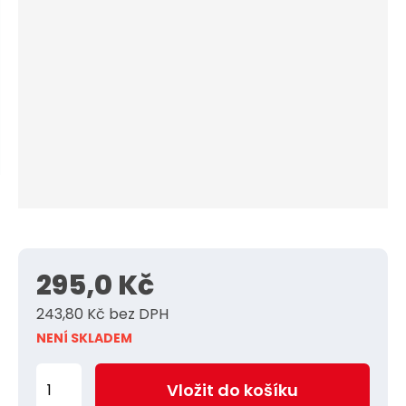
n
a
a
u
j
v
a
d
t
e
e
l
e
:
B
O
-
0
7
295,0 Kč
7
9
243,80 Kč bez DPH
4
NENÍ SKLADEM
7
9
Z
Vložit do košíku
m