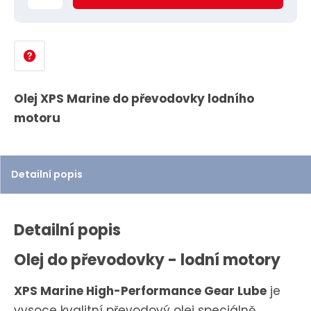
ě
n
i
t
p
Olej XPS Marine do převodovky lodního
o
motoru
č
e
t
Detailní popis
Detailní popis
Olej do převodovky - lodní motory
XPS Marine High-Performance Gear Lube
je
vysoce kvalitní převodový olej speciálně