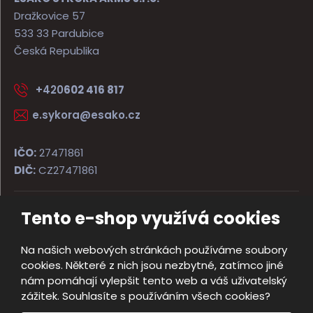
Dražkovice 57
533 33 Pardubice
Česká Republika
+420
602 416 817
e.sykora@esako.cz
IČO:
27471861
DIČ:
CZ27471861
Tento e-shop využívá cookies
© 2026, ESAKO SÝKORA ARMS s.r.o.
Úvodní strana
Obchodní podmínky
Poradna
Kontakt
Na našich webových stránkách používáme soubory
Mapa stránek
cookies. Některé z nich jsou nezbytné, zatímco jiné
e
nám pomáhají vylepšit tento web a váš uživatelský
Vyrobila
B
zážitek. Souhlasíte s používáním všech cookies?
R