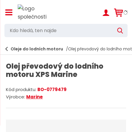
Z
o
b
r
K
V
a
d
y
z
h
i
o
l
e
Oleje do lodních motoru
Olej převodový do lodního mot
t
h
d
/
a
l
s
t
Olej převodový do lodního
k
e
r
motoru XPS Marine
d
ý
t
á
h
Kód produktu:
BO-0779479
,
l
K
Výrobce:
Marine
a
t
ó
v
d
e
n
d
í
n
m
o
n
e
d