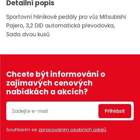
Detailní popis
Sportovní hliníkové pedály pro vůz Mitsubishi
Pajero, 3,2 DID automatická převodovka,
Sada dvou kusů
Chcete být informováni o
zajímavých cenových
nabídkách a akcích?
Přihlásit
Souhlasím se
zpracováním osobních údajů
.