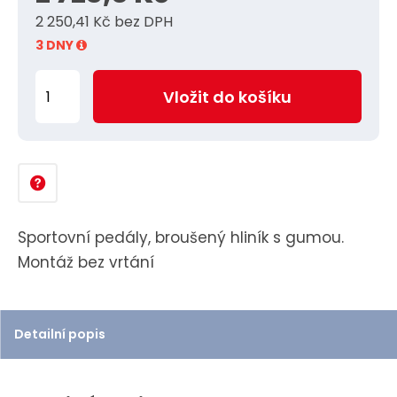
2 250,41 Kč bez DPH
3 DNY
Z
Vložit do košíku
m
ě
n
i
t
p
Sportovní pedály, broušený hliník s gumou.
o
Montáž bez vrtání
č
e
t
Detailní popis