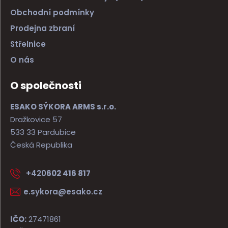
Obchodní podmínky
Prodejna zbraní
Střelnice
O nás
O společnosti
ESAKO SÝKORA ARMS s.r.o.
Dražkovice 57
533 33 Pardubice
Česká Republika
+420
602 416 817
e.sykora@esako.cz
IČO:
27471861