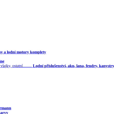
ny a lodní motory komplety
ine
Lodní přislušenství, aku, lana, fendry, kanystry, l
örmann
barvy