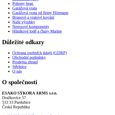
Pohony bran
Garážová vrata
Garážová vrata od firmy Hörmann
Branové a vratové kování
Naše výrobky
Nerezové komponenty
Hliníkové lodě a čluny Marine
Důležité odkazy
Ochrana osobních údajů (GDRP)
Obchodní podmínky
Prodejna zbraní
Střelnice
O nás
O společnosti
ESAKO SÝKORA ARMS s.r.o.
Dražkovice 57
533 33 Pardubice
Česká Republika