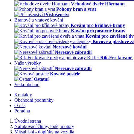
Vchodové dveře Hörmann
Pohony bran a vrat
Příslušenství
Branové a vratové kování
Kování pro křídlové brány
Kování pro posuvné brány
Kování pro zavěšené dv
Kovové a plastové z
Nerezové kování
Nerezové zábradlí
Rik-Fer kované 
Naše výrobky
Nerezové zábradlí
Kovové postele
Ostatní
Velkoobchod
Kontakty
Obchodní podmínky
O nás
Poradna
Úvodní strana
Nafukovací čluny, lodě, motory
Mitsubishi - doplňky na vozidla