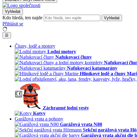
Vyhledat
Kdo hledá, ten najde
Vyhledat
Přihlásit se
☰
Čluny, lodě a motory
Lodní motory
Nafukovací čluny
Nafukovací člu
Nafukovací katamarány
Hliníkové lodě a čluny Mar
Záchranné lodní vesty
Kotvy
Garážová vrata a pohony
Garážová vrata N80
Sekční garážová vrata H
Garážová vrata akční dle 