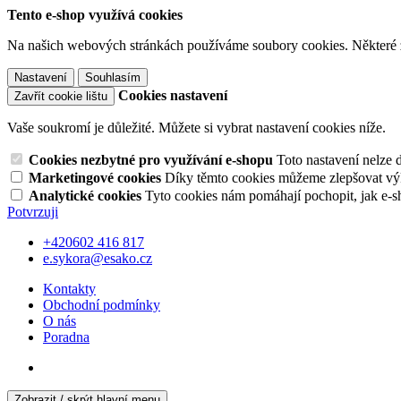
Tento e-shop využívá cookies
Na našich webových stránkách používáme soubory cookies. Některé z n
Nastavení
Souhlasím
Cookies nastavení
Zavřít cookie lištu
Vaše soukromí je důležité. Můžete si vybrat nastavení cookies níže.
Cookies nezbytné pro využívání e-shopu
Toto nastavení nelze 
Marketingové cookies
Díky těmto cookies můžeme zlepšovat výko
Analytické cookies
Tyto cookies nám pomáhají pochopit, jak e-s
Potvrzuji
+420602 416 817
e.sykora@esako.cz
Kontakty
Obchodní podmínky
O nás
Poradna
Zobrazit / skrýt hlavní menu