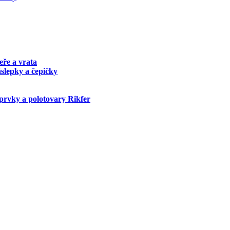
eře a vrata
áslepky a čepičky
prvky a polotovary Rikfer