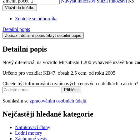
Změnit počet
Navýšit množství
Snížit množství
Ks
Vložit do košíku
Zeptejte se odborníka
Detailní popis
Zobrazit detailní popis
Skrýt detailní popis
Detailní popis
Nový diferenciál na vozidlo Mitsubishi L200 vybavené uzávěrkou za
Určeno pro vozidla: KB47, obsah 2,5 ccm, od roku 2005
Chcete být informováni o zajímavých cenových nabídkách a akcích?
Přihlásit
Souhlasím se
zpracováním osobních údajů
.
Nejčastěji hledané kategorie
Nafukovací čluny
Lodní motory
Záchranné vesty