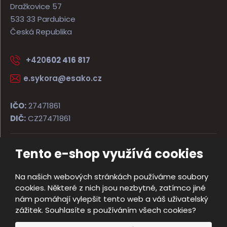
Dražkovice 57
533 33 Pardubice
Česká Republika
+420
602 416 817
e.sykora@esako.cz
IČO:
27471861
DIČ:
CZ27471861
Tento e-shop využívá cookies
© 2026, ESAKO SÝKORA ARMS s.r.o.
Úvodní strana
Obchodní podmínky
Poradna
Kontakt
Na našich webových stránkách používáme soubory
Mapa stránek
cookies. Některé z nich jsou nezbytné, zatímco jiné
e
nám pomáhají vylepšit tento web a váš uživatelský
Vyrobila
B
zážitek. Souhlasíte s používáním všech cookies?
R