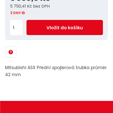
5 750,41 Kč bez DPH
3 DNY
Z
Vložit do košíku
m
ě
n
i
t
p
Mitsubishi ASX Přední spojlerová trubka průměr
o
42 mm
č
e
t