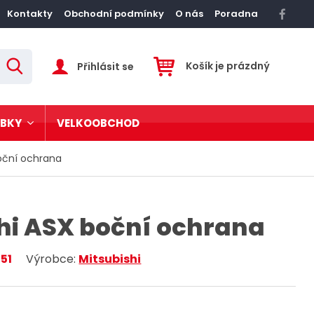
Kontakty
Obchodní podmínky
O nás
Poradna
Košík je prázdný
Přihlásit se
V
y
h
l
e
d
OBKY
VELKOOBCHOD
a
t
í
boční ochrana
v
t
rezové zábradlí
s
hi ASX boční ochrana
ž
vové postele
o
n
51
Výrobce:
Mitsubishi
tatní
m
t