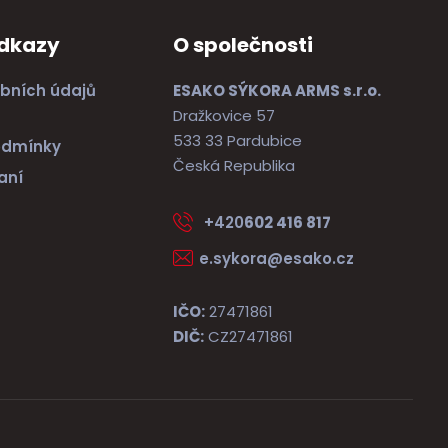
odkazy
O společnosti
bních údajů
ESAKO SÝKORA ARMS s.r.o.
Dražkovice 57
533 33 Pardubice
odmínky
Česká Republika
aní
+420
602 416 817
e.sykora@esako.cz
IČO:
27471861
DIČ:
CZ27471861
e