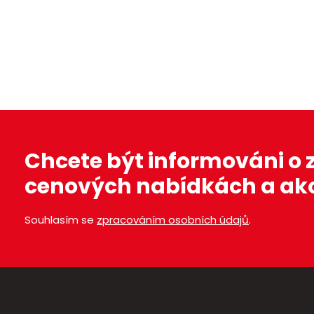
Záchranné lodní vesty
Kotvy
Chcete být informováni o
cenových nabídkách a ak
Souhlasím se
zpracováním osobních údajů
.