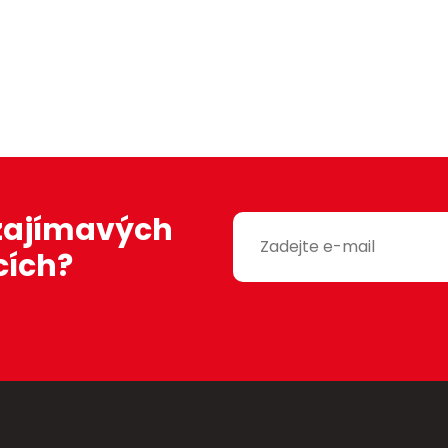
 zajímavých
cích?