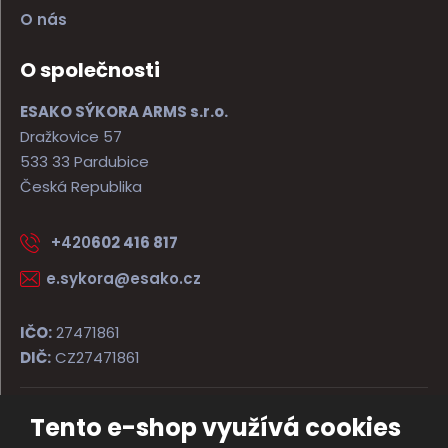
O nás
O společnosti
ESAKO SÝKORA ARMS s.r.o.
Dražkovice 57
533 33 Pardubice
Česká Republika
+420
602 416 817
e.sykora@esako.cz
IČO:
27471861
DIČ:
CZ27471861
Tento e-shop využívá cookies
© 2026, ESAKO SÝKORA ARMS s.r.o.