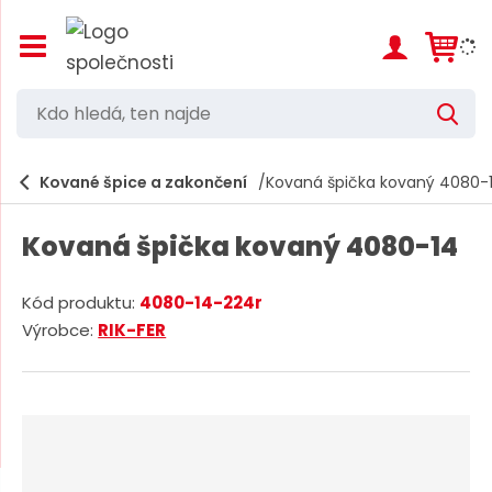
Z
o
b
r
K
V
a
d
y
z
h
i
o
l
e
Kované špice a zakončení
Kovaná špička kovaný 4080-
t
h
d
/
a
l
s
t
Kovaná špička kovaný 4080-14
k
e
r
d
ý
Kód produktu:
4080-14-224r
t
á
K
Výrobce:
RIK-FER
h
,
l
ó
a
d
t
v
d
e
n
o
í
n
d
m
n
e
a