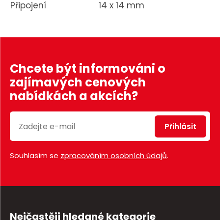
Připojení
14 x 14 mm
Chcete být informováni o
zajímavých cenových
nabídkách a akcích?
Přihlásit
Souhlasím se
zpracováním osobních údajů
.
Nejčastěji hledané kategorie