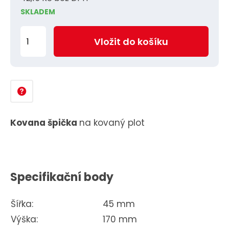
SKLADEM
Z
Vložit do košíku
m
ě
n
i
t
p
Kovana špička
na kovaný plot
o
č
e
Specifikační body
t
Šířka:
45 mm
Výška:
170 mm