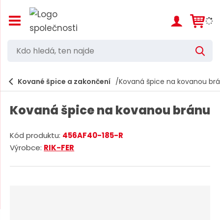
Z
o
b
r
K
V
a
d
y
z
h
i
o
l
e
Kované špice a zakončení
Kovaná špice na kovanou br
t
h
d
/
a
l
s
t
Kovaná špice na kovanou bránu
k
e
r
d
ý
Kód produktu:
456AF40-185-R
t
á
K
Výrobce:
RIK-FER
h
,
l
ó
a
d
t
v
d
e
n
o
í
n
d
m
n
e
a