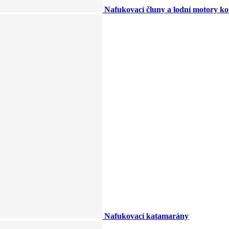
Nafukovací čluny a lodní motory k
Nafukovací katamarány