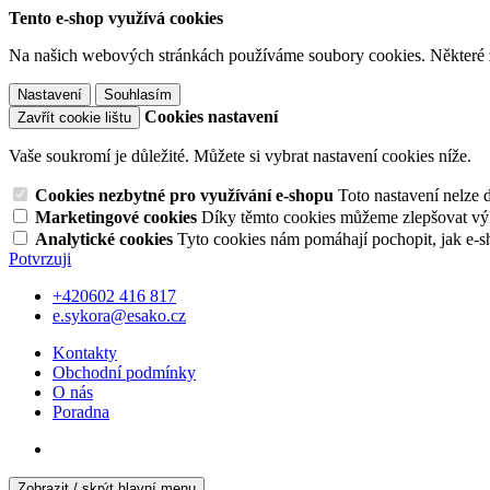
Tento e-shop využívá cookies
Na našich webových stránkách používáme soubory cookies. Některé z n
Nastavení
Souhlasím
Cookies nastavení
Zavřít cookie lištu
Vaše soukromí je důležité. Můžete si vybrat nastavení cookies níže.
Cookies nezbytné pro využívání e-shopu
Toto nastavení nelze 
Marketingové cookies
Díky těmto cookies můžeme zlepšovat výko
Analytické cookies
Tyto cookies nám pomáhají pochopit, jak e-s
Potvrzuji
+420602 416 817
e.sykora@esako.cz
Kontakty
Obchodní podmínky
O nás
Poradna
Zobrazit / skrýt hlavní menu