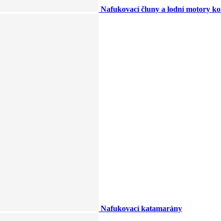
Nafukovací čluny a lodní motory k
Nafukovací katamarány