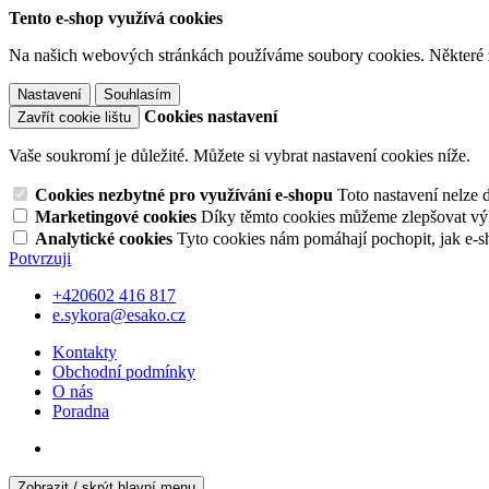
Tento e-shop využívá cookies
Na našich webových stránkách používáme soubory cookies. Některé z n
Nastavení
Souhlasím
Cookies nastavení
Zavřít cookie lištu
Vaše soukromí je důležité. Můžete si vybrat nastavení cookies níže.
Cookies nezbytné pro využívání e-shopu
Toto nastavení nelze 
Marketingové cookies
Díky těmto cookies můžeme zlepšovat výko
Analytické cookies
Tyto cookies nám pomáhají pochopit, jak e-s
Potvrzuji
+420602 416 817
e.sykora@esako.cz
Kontakty
Obchodní podmínky
O nás
Poradna
Zobrazit / skrýt hlavní menu