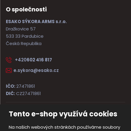
O společnosti
ESAKO SÝKORA ARMS s.r.o.
Dražkovice 57
533 33 Pardubice
Česká Republika
+420
602 416 817
e.sykora@esako.cz
IČO:
27471861
DIČ:
CZ27471861
Tento e-shop využívá cookies
© 2026, ESAKO SÝKORA ARMS s.r.o.
Úvodní strana
Obchodní podmínky
Poradna
Kontakt
Na našich webových stránkách používáme soubory
Mapa stránek