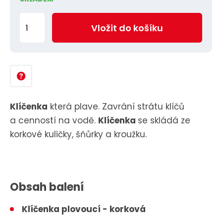
Z
Vložit do košíku
m
ě
n
i
t
p
Klíčenka
která plave. Zavrání strátu klíčů
o
a cenností na vodě.
Klíčenka
se skládá ze
č
korkové kuličky, šňůrky a kroužku.
e
t
Obsah balení
Klíčenka plovoucí - korková