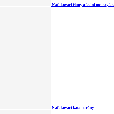
Nafukovací čluny a lodní motory k
Nafukovací katamarány