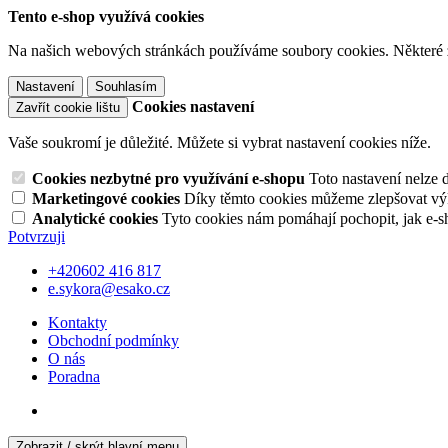
Tento e-shop využívá cookies
Na našich webových stránkách používáme soubory cookies. Některé z n
Nastavení
Souhlasím
Cookies nastavení
Zavřít cookie lištu
Vaše soukromí je důležité. Můžete si vybrat nastavení cookies níže.
Cookies nezbytné pro využívání e-shopu
Toto nastavení nelze 
Marketingové cookies
Díky těmto cookies můžeme zlepšovat výko
Analytické cookies
Tyto cookies nám pomáhají pochopit, jak e-s
Potvrzuji
+420602 416 817
e.sykora@esako.cz
Kontakty
Obchodní podmínky
O nás
Poradna
Zobrazit / skrýt hlavní menu