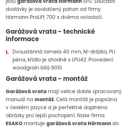
jsou
garážová vrata Hörmann
EPU. Součásti
dodávky je osvědčený pohon od firmy
Hörmann ProLift 700 s dvěma ovladači.
Garážová vrata - technické
informace
Dvoustěnná lamela 40 mm, M-drážka, PU
pěna, křídlo je shodné s LPU42. Provedení
woodgrain bílá 9010.
Garážová vrata - montáž
Garážová vrata
mají velice dobře zpracovaný
manuál na
montáž
. Celá montáž je popsána
v českém jazyce a je perfektně doplněna
obrázky pro lepší pochopení. Naše firma
ESAKO
montuje
garážová vrata Hörmann
do