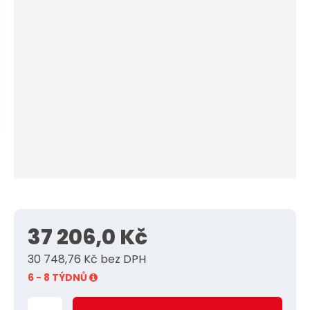
n
a
d
u
j
a
d
v
a
e
t
e
l
e
:
R
e
n
3
5
37 206,0 Kč
0
0
30 748,76 Kč bez DPH
-
6 - 8 TÝDNŮ
2
2
Z