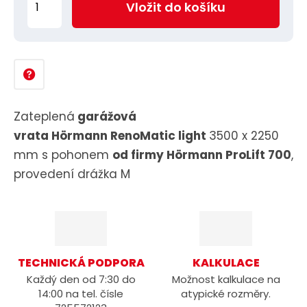
Vložit do košíku
5
m
0
ě
n
i
t
p
Zateplená
garážová
o
vrata
Hörmann RenoMatic light
3500 x 2250
č
mm s pohonem
od firmy Hörmann ProLift 700
,
e
provedení drážka M
t
TECHNICKÁ PODPORA
KALKULACE
Každý den od 7:30 do
Možnost kalkulace na
14:00 na tel. čísle
atypické rozměry.