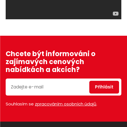
Chcete být informováni o
zajímavých cenových
nabídkách a akcích?
Přihlásit
Souhlasím se
zpracováním osobních údajů
.