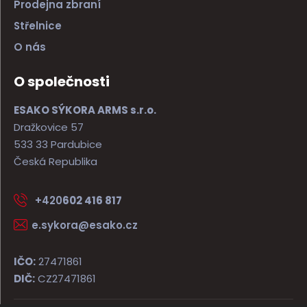
Prodejna zbraní
Střelnice
O nás
O společnosti
ESAKO SÝKORA ARMS s.r.o.
Dražkovice 57
533 33 Pardubice
Česká Republika
+420
602 416 817
e.sykora@esako.cz
IČO:
27471861
DIČ:
CZ27471861